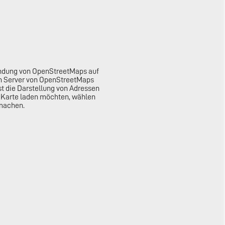
bindung von OpenStreetMaps auf
en Server von OpenStreetMaps
st die Darstellung von Adressen
ie Karte laden möchten, wählen
 machen.