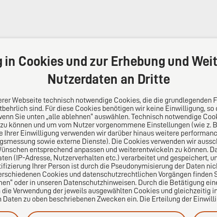
g in Cookies und zur Erhebung und Weit
Nutzerdaten an Dritte
serer Webseite technisch notwendige Cookies, die die grundlegenden 
behrlich sind. Für diese Cookies benötigen wir keine Einwilligung, so
wenn Sie unten „alle ablehnen“ auswählen. Technisch notwendige Coo
 zu können und um vom Nutzer vorgenommene Einstellungen (wie z. B. 
s
Folgen Sie uns auf
le Ihrer Einwilligung verwenden wir darüber hinaus weitere performa
ngsmessung sowie externe Dienste). Die Cookies verwenden wir aussch
Wünschen entsprechend anpassen und weiterentwickeln zu können. Da
lei-Vertrauensnetzwerk.
n (IP-Adresse, Nutzerverhalten etc.) verarbeitet und gespeichert, 
pa für die Welt. Für den
tifizierung Ihrer Person ist durch die Pseudonymisierung der Daten nic
ichen Mittelstand.
erschiedenen Cookies und datenschutzrechtlichen Vorgängen finden Si
en“ oder in unseren Datenschutzhinweisen. Durch die Betätigung ei
n die Verwendung der jeweils ausgewählten Cookies und gleichzeitig in
aten zu oben beschriebenen Zwecken ein. Die Erteilung der Einwilligu