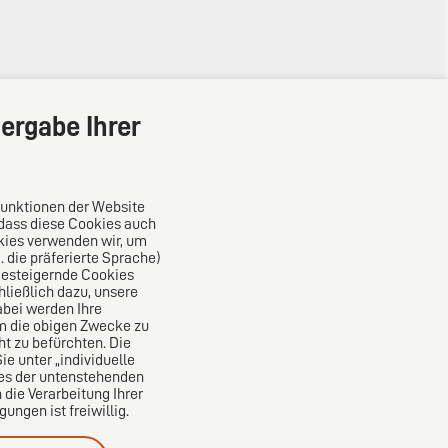
ergabe Ihrer
Funktionen der Website
 dass diese Cookies auch
kies verwenden wir, um
die präferierte Sprache)
Das europäische Kanzlei-Netzwerk
ncesteigernde Cookies
ließlich dazu, unsere
bei werden Ihre
um die obigen Zwecke zu
ht zu befürchten. Die
e unter „individuelle
nes der untenstehenden
 die Verarbeitung Ihrer
ngen ist freiwillig.