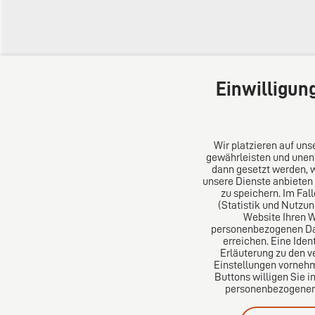
Einwilligun
Wir platzieren auf un
gewährleisten und unent
dann gesetzt werden, 
unsere Dienste anbieten
DIRO AG
Über un
zu speichern. Im Fal
(Statistik und Nutzu
Website Ihren 
Große Bleichen 32
Das Kanz
personenbezogenen Date
20354 Hamburg
Aus Euro
erreichen. Eine Iden
Deutschland
erfolgre
Erläuterung zu den v
Einstellungen vornehm
Tel: +49 (0) 40 41352231
Buttons willigen Sie i
Fax: +49 (0) 40 41352294
personenbezogenen D
E-Mail:
diro@diro.eu