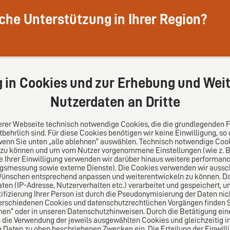
iche Unterstützung in Ihrer Region?
g in Cookies und zur Erhebung und Weit
Nutzerdaten an Dritte
serer Webseite technisch notwendige Cookies, die die grundlegenden 
behrlich sind. Für diese Cookies benötigen wir keine Einwilligung, so
wenn Sie unten „alle ablehnen“ auswählen. Technisch notwendige Coo
 zu können und um vom Nutzer vorgenommene Einstellungen (wie z. B. 
s
Folgen Sie uns auf
le Ihrer Einwilligung verwenden wir darüber hinaus weitere performa
ngsmessung sowie externe Dienste). Die Cookies verwenden wir aussch
Wünschen entsprechend anpassen und weiterentwickeln zu können. Da
lei-Vertrauensnetzwerk.
n (IP-Adresse, Nutzerverhalten etc.) verarbeitet und gespeichert, 
pa für die Welt. Für den
tifizierung Ihrer Person ist durch die Pseudonymisierung der Daten nic
ichen Mittelstand.
erschiedenen Cookies und datenschutzrechtlichen Vorgängen finden Si
en“ oder in unseren Datenschutzhinweisen. Durch die Betätigung ei
n die Verwendung der jeweils ausgewählten Cookies und gleichzeitig in
aten zu oben beschriebenen Zwecken ein. Die Erteilung der Einwilligu