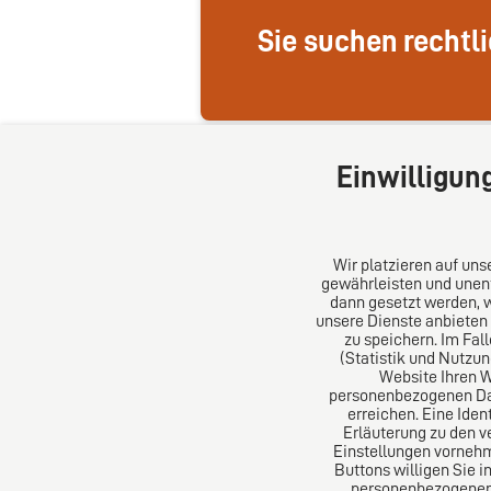
Sie suchen rechtl
Einwilligun
Wir platzieren auf un
gewährleisten und unent
dann gesetzt werden, 
unsere Dienste anbieten
DIRO AG
Über un
zu speichern. Im Fal
(Statistik und Nutzu
Website Ihren 
Große Bleichen 32
Das Kanz
personenbezogenen Date
20354 Hamburg
Aus Euro
erreichen. Eine Iden
Deutschland
erfolgre
Erläuterung zu den v
Einstellungen vornehm
Tel: +49 (0) 40 41352231
Buttons willigen Sie i
Fax: +49 (0) 40 41352294
personenbezogenen D