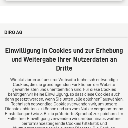
DIRO AG
Große Bleichen 32
20354 Hamburg
Einwilligung in Cookies und zur Erhebung
Deutschland
und Weitergabe Ihrer Nutzerdaten an
Tel: +49 (0) 40 41352231
Dritte
Fax: +49 (0) 40 41352294
E-Mail:
diro@diro.eu
Wir platzieren auf unserer Webseite technisch notwendige
Cookies, die die grundlegenden Funktionen der Website
Über uns
gewährleisten und unentbehrlich sind. Für diese Cookies
benötigen wir keine Einwilligung, so dass diese Cookies auch
Das Kanzlei-Vertrauensnetzwerk. Aus Europa für die
dann gesetzt werden, wenn Sie unten „alle ablehnen“ auswählen.
Technisch notwendige Cookies verwenden wir, um unsere
Welt. Für den erfolgreichen Mittelstand.
Dienste anbieten zu können und um vom Nutzer vorgenommene
Einstellungen (wie z. B. die präferierte Sprache) zu speichern. Im
Folgen Sie uns auf
Falle Ihrer Einwilligung verwenden wir darüber hinaus weitere
performancesteigernde Cookies (Statistik und