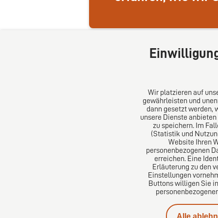
Einwilligun
Wir platzieren auf un
gewährleisten und unent
dann gesetzt werden, 
unsere Dienste anbieten
DIRO AG
Über un
zu speichern. Im Fal
(Statistik und Nutzu
Website Ihren 
Große Bleichen 32
Das Kanz
personenbezogenen Date
20354 Hamburg
Aus Euro
erreichen. Eine Iden
Deutschland
erfolgre
Erläuterung zu den v
Einstellungen vornehm
Tel: +49 (0) 40 41352231
Buttons willigen Sie i
Fax: +49 (0) 40 41352294
personenbezogenen D
E-Mail:
diro@diro.eu
Alle ableh