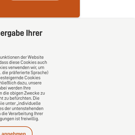
ergabe Ihrer
Funktionen der Website
 dass diese Cookies auch
kies verwenden wir, um
die präferierte Sprache)
Das europäische Kanzlei-Netzwerk
ncesteigernde Cookies
ließlich dazu, unsere
bei werden Ihre
um die obigen Zwecke zu
ht zu befürchten. Die
e unter „individuelle
nes der untenstehenden
 die Verarbeitung Ihrer
ngen ist freiwillig.
e annehmen