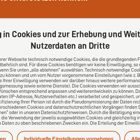
g in Cookies und zur Erhebung und Weit
Nutzerdaten an Dritte
serer Webseite technisch notwendige Cookies, die die grundlegenden 
behrlich sind. Für diese Cookies benötigen wir keine Einwilligung, so
wenn Sie unten „alle ablehnen“ auswählen. Technisch notwendige Coo
 zu können und um vom Nutzer vorgenommene Einstellungen (wie z. B. 
s
Folgen Sie uns auf
le Ihrer Einwilligung verwenden wir darüber hinaus weitere performa
ngsmessung sowie externe Dienste). Die Cookies verwenden wir aussch
Wünschen entsprechend anpassen und weiterentwickeln zu können. Da
lei-Vertrauensnetzwerk.
n (IP-Adresse, Nutzerverhalten etc.) verarbeitet und gespeichert, 
pa für die Welt. Für den
tifizierung Ihrer Person ist durch die Pseudonymisierung der Daten nic
ichen Mittelstand.
erschiedenen Cookies und datenschutzrechtlichen Vorgängen finden Si
en“ oder in unseren Datenschutzhinweisen. Durch die Betätigung ei
n die Verwendung der jeweils ausgewählten Cookies und gleichzeitig in
aten zu oben beschriebenen Zwecken ein. Die Erteilung der Einwilligu
nen
Individuelle Einstellungen vornehmen
All