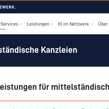
TZWERK.
Services
Leistungen
KI im Netzwerk
Über
ständische Kanzleien
istungen für mittelständisc