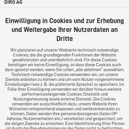
DIRO AG
Große Bleichen 32
20354 Hamburg
Einwilligung in Cookies und zur Erhebung
Deutschland
und Weitergabe Ihrer Nutzerdaten an
Tel: +49 (0) 40 41352231
Dritte
Fax: +49 (0) 40 41352294
E-Mail:
diro@diro.eu
Wir platzieren auf unserer Webseite technisch notwendige
Cookies, die die grundlegenden Funktionen der Website
Über uns
gewährleisten und unentbehrlich sind. Für diese Cookies
benötigen wir keine Einwilligung, so dass diese Cookies auch
Das Kanzlei-Vertrauensnetzwerk. Aus Europa für die
dann gesetzt werden, wenn Sie unten „alle ablehnen“ auswählen.
Technisch notwendige Cookies verwenden wir, um unsere
Welt. Für den erfolgreichen Mittelstand.
Dienste anbieten zu können und um vom Nutzer vorgenommene
Einstellungen (wie z. B. die präferierte Sprache) zu speichern. Im
Folgen Sie uns auf
Falle Ihrer Einwilligung verwenden wir darüber hinaus weitere
performancesteigernde Cookies (Statistik und
Nutzungsmessung sowie externe Dienste). Die Cookies
verwenden wir ausschließlich dazu, unsere Website Ihren
Wünschen entsprechend anpassen und weiterentwickeln zu
können. Dabei werden Ihre personenbezogenen Daten (IP-
Adresse, Nutzerverhalten etc.) verarbeitet und gespeichert, um
die obigen Zwecke zu erreichen. Eine Identifizierung Ihrer Person
Das europäische Kanzlei-Netzwerk
ist durch die Pseudonymisierung der Daten nicht zu befürchten.