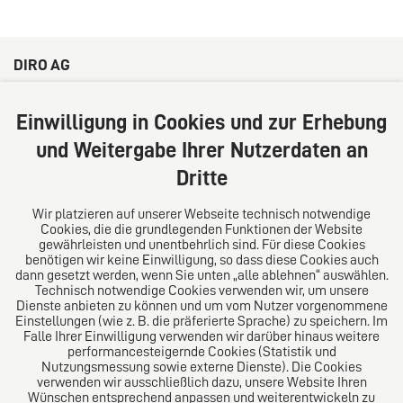
DIRO AG
Große Bleichen 32
20354 Hamburg
Einwilligung in Cookies und zur Erhebung
Deutschland
und Weitergabe Ihrer Nutzerdaten an
Tel: +49 (0) 40 41352231
Dritte
Fax: +49 (0) 40 41352294
E-Mail:
diro@diro.eu
Wir platzieren auf unserer Webseite technisch notwendige
Cookies, die die grundlegenden Funktionen der Website
Über uns
gewährleisten und unentbehrlich sind. Für diese Cookies
benötigen wir keine Einwilligung, so dass diese Cookies auch
Das Kanzlei-Vertrauensnetzwerk. Aus Europa für die
dann gesetzt werden, wenn Sie unten „alle ablehnen“ auswählen.
Technisch notwendige Cookies verwenden wir, um unsere
Welt. Für den erfolgreichen Mittelstand.
Dienste anbieten zu können und um vom Nutzer vorgenommene
Einstellungen (wie z. B. die präferierte Sprache) zu speichern. Im
Folgen Sie uns auf
Falle Ihrer Einwilligung verwenden wir darüber hinaus weitere
performancesteigernde Cookies (Statistik und
Nutzungsmessung sowie externe Dienste). Die Cookies
verwenden wir ausschließlich dazu, unsere Website Ihren
Wünschen entsprechend anpassen und weiterentwickeln zu