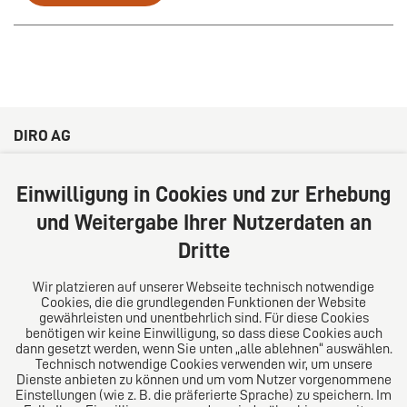
DIRO AG
Große Bleichen 32
20354 Hamburg
Einwilligung in Cookies und zur Erhebung
Deutschland
und Weitergabe Ihrer Nutzerdaten an
Tel: +49 (0) 40 41352231
Dritte
Fax: +49 (0) 40 41352294
E-Mail:
diro@diro.eu
Wir platzieren auf unserer Webseite technisch notwendige
Cookies, die die grundlegenden Funktionen der Website
Über uns
gewährleisten und unentbehrlich sind. Für diese Cookies
benötigen wir keine Einwilligung, so dass diese Cookies auch
Das Kanzlei-Vertrauensnetzwerk. Aus Europa für die
dann gesetzt werden, wenn Sie unten „alle ablehnen“ auswählen.
Technisch notwendige Cookies verwenden wir, um unsere
Welt. Für den erfolgreichen Mittelstand.
Dienste anbieten zu können und um vom Nutzer vorgenommene
Einstellungen (wie z. B. die präferierte Sprache) zu speichern. Im
Folgen Sie uns auf