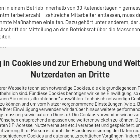
n in einem Betrieb innerhalb von 30 Kalendertagen – gemess
tmitarbeiterzahl – zahlreiche Mitarbeiter entlassen, muss d
mmte Maßnahmen einleiten. Dazu gehört unter anderem, der A
Abschrift der Mitteilung an den Betriebsrat über die Massene
eiten.
2023
g in Cookies und zur Erhebung und Weit
Nutzerdaten an Dritte
serer Webseite technisch notwendige Cookies, die die grundlegenden 
behrlich sind. Für diese Cookies benötigen wir keine Einwilligung, so
wenn Sie unten „alle ablehnen“ auswählen. Technisch notwendige Coo
 zu können und um vom Nutzer vorgenommene Einstellungen (wie z. B. 
s
Folgen Sie uns auf
le Ihrer Einwilligung verwenden wir darüber hinaus weitere performa
ngsmessung sowie externe Dienste). Die Cookies verwenden wir aussch
Wünschen entsprechend anpassen und weiterentwickeln zu können. Da
lei-Vertrauensnetzwerk.
n (IP-Adresse, Nutzerverhalten etc.) verarbeitet und gespeichert, 
pa für die Welt. Für den
tifizierung Ihrer Person ist durch die Pseudonymisierung der Daten nic
ichen Mittelstand.
erschiedenen Cookies und datenschutzrechtlichen Vorgängen finden Si