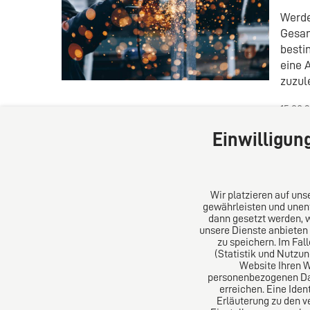
Werde
Gesam
besti
eine 
zuzul
15.08.
Einwilligun
Wir platzieren auf un
gewährleisten und unent
dann gesetzt werden, 
unsere Dienste anbieten
DIRO AG
Über un
zu speichern. Im Fal
(Statistik und Nutzu
Website Ihren 
Große Bleichen 32
Das Kanz
personenbezogenen Date
20354 Hamburg
Aus Euro
erreichen. Eine Iden
Deutschland
erfolgre
Erläuterung zu den v