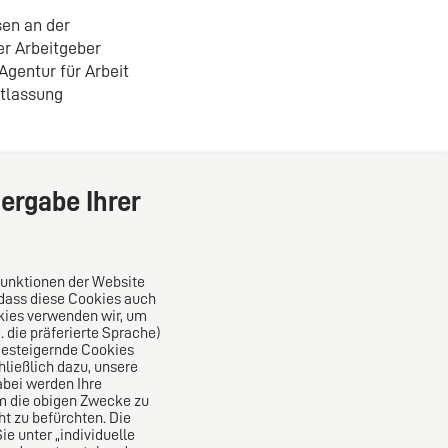
en an der
er Arbeitgeber
gentur für Arbeit
ntlassung
ergabe Ihrer
Funktionen der Website
 dass diese Cookies auch
kies verwenden wir, um
die präferierte Sprache)
Das europäische Kanzlei-Netzwerk
ncesteigernde Cookies
ließlich dazu, unsere
bei werden Ihre
um die obigen Zwecke zu
ht zu befürchten. Die
e unter „individuelle