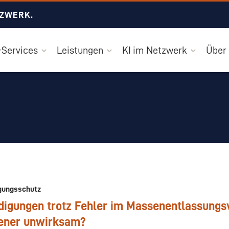
TZWERK.
Services
Leistungen
KI im Netzwerk
Über
gungsschutz
digungen trotz Fehler im Massenentlassungs
tener unwirksam?