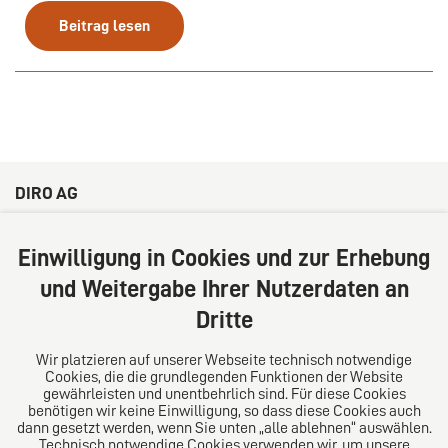
Beitrag lesen
DIRO AG
Große Bleichen 32
20354 Hamburg
Einwilligung in Cookies und zur Erhebung
Deutschland
und Weitergabe Ihrer Nutzerdaten an
Tel: +49 (0) 40 41352231
Dritte
Fax: +49 (0) 40 41352294
E-Mail:
diro@diro.eu
Wir platzieren auf unserer Webseite technisch notwendige
Cookies, die die grundlegenden Funktionen der Website
Über uns
gewährleisten und unentbehrlich sind. Für diese Cookies
benötigen wir keine Einwilligung, so dass diese Cookies auch
Das Kanzlei-Vertrauensnetzwerk. Aus Europa für die
dann gesetzt werden, wenn Sie unten „alle ablehnen“ auswählen.
Technisch notwendige Cookies verwenden wir, um unsere