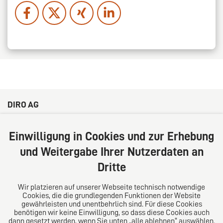
DIRO AG
Große Bleichen 32
20354 Hamburg
Einwilligung in Cookies und zur Erhebung
Deutschland
und Weitergabe Ihrer Nutzerdaten an
Tel: +49 (0) 40 41352231
Dritte
Fax: +49 (0) 40 41352294
E-Mail:
diro@diro.eu
Wir platzieren auf unserer Webseite technisch notwendige
Cookies, die die grundlegenden Funktionen der Website
Über uns
gewährleisten und unentbehrlich sind. Für diese Cookies
benötigen wir keine Einwilligung, so dass diese Cookies auch
Das Kanzlei-Vertrauensnetzwerk. Aus Europa für die
dann gesetzt werden, wenn Sie unten „alle ablehnen“ auswählen.