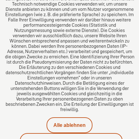
Technisch notwendige Cookies verwenden wir, um unsere
Welt. Für den erfolgreichen Mittelstand.
Dienste anbieten zu können und um vom Nutzer vorgenommene
Einstellungen (wie z. B. die präferierte Sprache) zu speichern. Im
Folgen Sie uns auf
Falle Ihrer Einwilligung verwenden wir darüber hinaus weitere
performancesteigernde Cookies (Statistik und
Nutzungsmessung sowie externe Dienste). Die Cookies
verwenden wir ausschließlich dazu, unsere Website Ihren
Wünschen entsprechend anpassen und weiterentwickeln zu
können. Dabei werden Ihre personenbezogenen Daten (IP-
Adresse, Nutzerverhalten etc.) verarbeitet und gespeichert, um
die obigen Zwecke zu erreichen. Eine Identifizierung Ihrer Person
Das europäische Kanzlei-Netzwerk
ist durch die Pseudonymisierung der Daten nicht zu befürchten.
Die Erläuterung zu den verschiedenen Cookies und
datenschutzrechtlichen Vorgängen finden Sie unter „individuelle
Einstellungen vornehmen“ oder in unseren
Datenschutzhinweisen. Durch die Betätigung eines der
untenstehenden Buttons willigen Sie in die Verwendung der
jeweils ausgewählten Cookies und gleichzeitig in die
Verarbeitung Ihrer personenbezogenen Daten zu oben
beschriebenen Zwecken ein. Die Erteilung der Einwilligungen ist
freiwillig.
Impressum
Alle ablehnen
Datenschutz