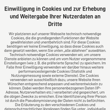
Große Bleichen 32
20354 Hamburg
Einwilligung in Cookies und zur Erhebung
Deutschland
und Weitergabe Ihrer Nutzerdaten an
Tel: +49 (0) 40 41352231
Dritte
Fax: +49 (0) 40 41352294
E-Mail:
diro@diro.eu
Wir platzieren auf unserer Webseite technisch notwendige
Cookies, die die grundlegenden Funktionen der Website
Über uns
gewährleisten und unentbehrlich sind. Für diese Cookies
benötigen wir keine Einwilligung, so dass diese Cookies auch
Das Kanzlei-Vertrauensnetzwerk. Aus Europa für die
dann gesetzt werden, wenn Sie unten „alle ablehnen“ auswählen.
Technisch notwendige Cookies verwenden wir, um unsere
Welt. Für den erfolgreichen Mittelstand.
Dienste anbieten zu können und um vom Nutzer vorgenommene
Einstellungen (wie z. B. die präferierte Sprache) zu speichern. Im
Folgen Sie uns auf
Falle Ihrer Einwilligung verwenden wir darüber hinaus weitere
performancesteigernde Cookies (Statistik und
Nutzungsmessung sowie externe Dienste). Die Cookies
verwenden wir ausschließlich dazu, unsere Website Ihren
Wünschen entsprechend anpassen und weiterentwickeln zu
können. Dabei werden Ihre personenbezogenen Daten (IP-
Adresse, Nutzerverhalten etc.) verarbeitet und gespeichert, um
die obigen Zwecke zu erreichen. Eine Identifizierung Ihrer Person
Das europäische Kanzlei-Netzwerk
ist durch die Pseudonymisierung der Daten nicht zu befürchten.
Die Erläuterung zu den verschiedenen Cookies und
datenschutzrechtlichen Vorgängen finden Sie unter „individuelle