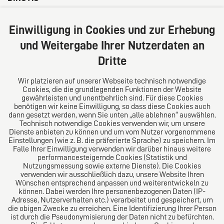
Große Bleichen 32
20354 Hamburg
Einwilligung in Cookies und zur Erhebung
Deutschland
und Weitergabe Ihrer Nutzerdaten an
Tel: +49 (0) 40 41352231
Dritte
Fax: +49 (0) 40 41352294
E-Mail:
diro@diro.eu
Wir platzieren auf unserer Webseite technisch notwendige
Cookies, die die grundlegenden Funktionen der Website
Über uns
gewährleisten und unentbehrlich sind. Für diese Cookies
benötigen wir keine Einwilligung, so dass diese Cookies auch
Das Kanzlei-Vertrauensnetzwerk. Aus Europa für die
dann gesetzt werden, wenn Sie unten „alle ablehnen“ auswählen.
Technisch notwendige Cookies verwenden wir, um unsere
Welt. Für den erfolgreichen Mittelstand.
Dienste anbieten zu können und um vom Nutzer vorgenommene
Einstellungen (wie z. B. die präferierte Sprache) zu speichern. Im
Folgen Sie uns auf
Falle Ihrer Einwilligung verwenden wir darüber hinaus weitere
performancesteigernde Cookies (Statistik und
Nutzungsmessung sowie externe Dienste). Die Cookies
verwenden wir ausschließlich dazu, unsere Website Ihren
Wünschen entsprechend anpassen und weiterentwickeln zu
können. Dabei werden Ihre personenbezogenen Daten (IP-
Adresse, Nutzerverhalten etc.) verarbeitet und gespeichert, um
die obigen Zwecke zu erreichen. Eine Identifizierung Ihrer Person
Das europäische Kanzlei-Netzwerk
ist durch die Pseudonymisierung der Daten nicht zu befürchten.