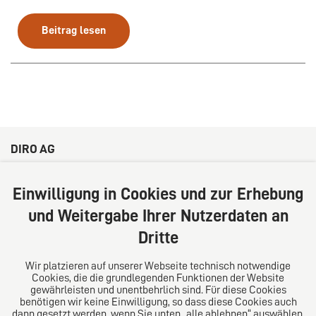
Beitrag lesen
DIRO AG
Große Bleichen 32
20354 Hamburg
Einwilligung in Cookies und zur Erhebung
Deutschland
und Weitergabe Ihrer Nutzerdaten an
Tel: +49 (0) 40 41352231
Dritte
Fax: +49 (0) 40 41352294
E-Mail:
diro@diro.eu
Wir platzieren auf unserer Webseite technisch notwendige
Cookies, die die grundlegenden Funktionen der Website
Über uns
gewährleisten und unentbehrlich sind. Für diese Cookies
benötigen wir keine Einwilligung, so dass diese Cookies auch
Das Kanzlei-Vertrauensnetzwerk. Aus Europa für die
dann gesetzt werden, wenn Sie unten „alle ablehnen“ auswählen.