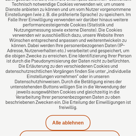
Technisch notwendige Cookies verwenden wir, um unsere
Welt. Für den erfolgreichen Mittelstand.
Dienste anbieten zu können und um vom Nutzer vorgenommene
Einstellungen (wie z. B. die präferierte Sprache) zu speichern. Im
Folgen Sie uns auf
Falle Ihrer Einwilligung verwenden wir darüber hinaus weitere
performancesteigernde Cookies (Statistik und
Nutzungsmessung sowie externe Dienste). Die Cookies
verwenden wir ausschließlich dazu, unsere Website Ihren
Wünschen entsprechend anpassen und weiterentwickeln zu
können. Dabei werden Ihre personenbezogenen Daten (IP-
Adresse, Nutzerverhalten etc.) verarbeitet und gespeichert, um
die obigen Zwecke zu erreichen. Eine Identifizierung Ihrer Person
Das europäische Kanzlei-Netzwerk
ist durch die Pseudonymisierung der Daten nicht zu befürchten.
Die Erläuterung zu den verschiedenen Cookies und
datenschutzrechtlichen Vorgängen finden Sie unter „individuelle
Einstellungen vornehmen“ oder in unseren
Datenschutzhinweisen. Durch die Betätigung eines der
untenstehenden Buttons willigen Sie in die Verwendung der
jeweils ausgewählten Cookies und gleichzeitig in die
Verarbeitung Ihrer personenbezogenen Daten zu oben
beschriebenen Zwecken ein. Die Erteilung der Einwilligungen ist
freiwillig.
Impressum
Alle ablehnen
Datenschutz