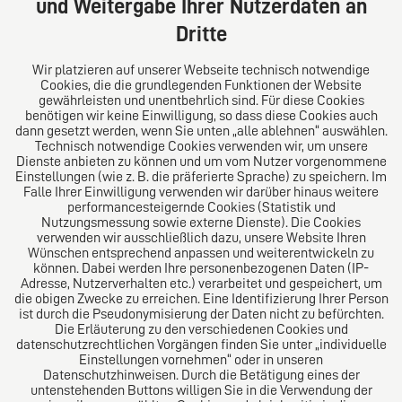
und Weitergabe Ihrer Nutzerdaten an
Tel: +49 (0) 40 41352231
Dritte
Fax: +49 (0) 40 41352294
E-Mail:
diro@diro.eu
Wir platzieren auf unserer Webseite technisch notwendige
Cookies, die die grundlegenden Funktionen der Website
Über uns
gewährleisten und unentbehrlich sind. Für diese Cookies
benötigen wir keine Einwilligung, so dass diese Cookies auch
Das Kanzlei-Vertrauensnetzwerk. Aus Europa für die
dann gesetzt werden, wenn Sie unten „alle ablehnen“ auswählen.
Technisch notwendige Cookies verwenden wir, um unsere
Welt. Für den erfolgreichen Mittelstand.
Dienste anbieten zu können und um vom Nutzer vorgenommene
Einstellungen (wie z. B. die präferierte Sprache) zu speichern. Im
Folgen Sie uns auf
Falle Ihrer Einwilligung verwenden wir darüber hinaus weitere
performancesteigernde Cookies (Statistik und
Nutzungsmessung sowie externe Dienste). Die Cookies
verwenden wir ausschließlich dazu, unsere Website Ihren
Wünschen entsprechend anpassen und weiterentwickeln zu
können. Dabei werden Ihre personenbezogenen Daten (IP-
Adresse, Nutzerverhalten etc.) verarbeitet und gespeichert, um
die obigen Zwecke zu erreichen. Eine Identifizierung Ihrer Person
Das europäische Kanzlei-Netzwerk
ist durch die Pseudonymisierung der Daten nicht zu befürchten.
Die Erläuterung zu den verschiedenen Cookies und
datenschutzrechtlichen Vorgängen finden Sie unter „individuelle
Einstellungen vornehmen“ oder in unseren
Datenschutzhinweisen. Durch die Betätigung eines der
untenstehenden Buttons willigen Sie in die Verwendung der