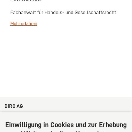
Fachanwalt für Handels- und Gesellschaftsrecht
Mehr erfahren
DIRO AG
Große Bleichen 32
20354 Hamburg
Einwilligung in Cookies und zur Erhebung
Deutschland