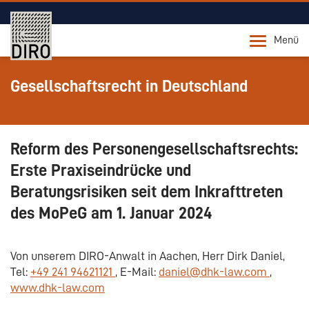
Menü
Gesellschaftsrecht in Deutschland
Reform des Personengesellschaftsrechts:
Erste Praxiseindrücke und
Beratungsrisiken seit dem Inkrafttreten
des MoPeG am 1. Januar 2024
Von unserem DIRO-Anwalt in Aachen, Herr Dirk Daniel,
Tel:
+49 241 94621121
, E-Mail:
daniel@dhk-law.com
,
www.dhk-law.com