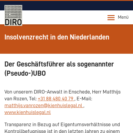
Menü
Insolvenzrecht in den Niederlanden
Der Geschäftsführer als sogenannter
(Pseudo-)UBO
Von unserem DIRO-Anwalt in Enschede, Herr Matthijs
van Rozen, Tel:
+31 88 480 40 79
, E-Mail:
matthijs.vanrozen@kienhuislegal.nl
,
www.kienhuislegal.nl
Transparenz in Bezug auf Eigentumsverhältnisse und
Kontrollbefugnisse ist in den letzten Jahren zu einem