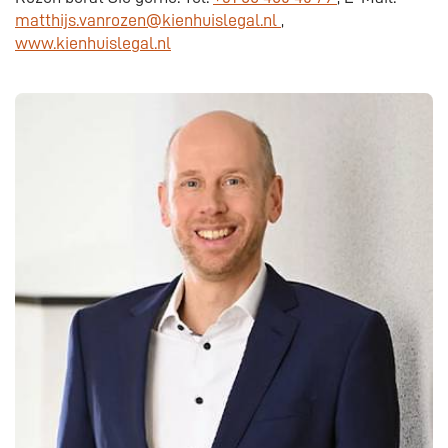
matthijs.vanrozen@kienhuislegal.nl
,
www.kienhuislegal.nl