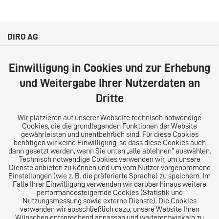
DIRO AG
Große Bleichen 32
20354 Hamburg
Einwilligung in Cookies und zur Erhebung
Deutschland
und Weitergabe Ihrer Nutzerdaten an
Tel: +49 (0) 40 41352231
Dritte
Fax: +49 (0) 40 41352294
E-Mail:
diro@diro.eu
Wir platzieren auf unserer Webseite technisch notwendige
Cookies, die die grundlegenden Funktionen der Website
Über uns
gewährleisten und unentbehrlich sind. Für diese Cookies
benötigen wir keine Einwilligung, so dass diese Cookies auch
Das Kanzlei-Vertrauensnetzwerk. Aus Europa für die
dann gesetzt werden, wenn Sie unten „alle ablehnen“ auswählen.
Technisch notwendige Cookies verwenden wir, um unsere
Welt. Für den erfolgreichen Mittelstand.
Dienste anbieten zu können und um vom Nutzer vorgenommene
Einstellungen (wie z. B. die präferierte Sprache) zu speichern. Im
Folgen Sie uns auf
Falle Ihrer Einwilligung verwenden wir darüber hinaus weitere
performancesteigernde Cookies (Statistik und
Nutzungsmessung sowie externe Dienste). Die Cookies
verwenden wir ausschließlich dazu, unsere Website Ihren
Wünschen entsprechend anpassen und weiterentwickeln zu