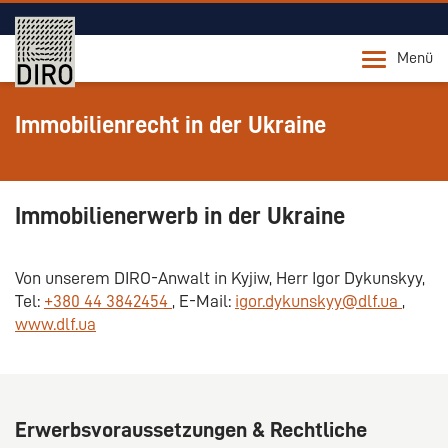
Menü
Immobilienrecht in der Ukraine
Immobilienerwerb in der Ukraine
Von unserem DIRO-Anwalt in Kyjiw, Herr Igor Dykunskyy,
Tel:
+380 44 3842454
, E-Mail:
igor.dykunskyy@dlf.ua
,
www.dlf.ua
Erwerbsvoraussetzungen & Rechtliche