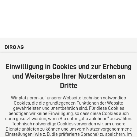
DIRO AG
Große Bleichen 32
20354 Hamburg
Einwilligung in Cookies und zur Erhebung
Deutschland
und Weitergabe Ihrer Nutzerdaten an
Tel: +49 (0) 40 41352231
Dritte
Fax: +49 (0) 40 41352294
E-Mail:
diro@diro.eu
Wir platzieren auf unserer Webseite technisch notwendige
Cookies, die die grundlegenden Funktionen der Website
Über uns
gewährleisten und unentbehrlich sind. Für diese Cookies
benötigen wir keine Einwilligung, so dass diese Cookies auch
Das Kanzlei-Vertrauensnetzwerk. Aus Europa für die
dann gesetzt werden, wenn Sie unten „alle ablehnen“ auswählen.
Technisch notwendige Cookies verwenden wir, um unsere
Welt. Für den erfolgreichen Mittelstand.
Dienste anbieten zu können und um vom Nutzer vorgenommene
Einstellungen (wie z. B. die präferierte Sprache) zu speichern. Im