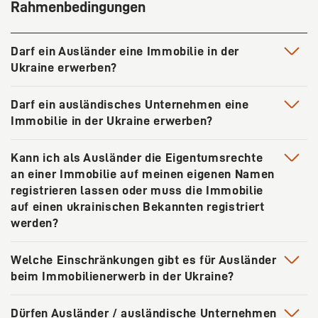
Rahmenbedingungen
Darf ein Ausländer eine Immobilie in der
Ukraine erwerben?
In der ukrainischen Gesetzgebung gibt es so gut wie
Darf ein ausländisches Unternehmen eine
keine Einschränkungen für Ausländer und ausländische
Immobilie in der Ukraine erwerben?
Unternehmen beim Immobilienerwerb in der Ukraine.
Ausländer, die das 18. Lebensjahr vollendet haben und
Ja, ein ausländisches Unternehmen darf eine Immobilie
Kann ich als Ausländer die Eigentumsrechte
sich rechtmäßig in der Ukraine aufhalten, genießen
in der Ukraine erwerben. Dafür muss es sich bei den
an einer Immobilie auf meinen eigenen Namen
beinahe dieselben Rechte und Freiheiten beim
zuständigen ukrainischen Steuerbehörden registrieren
registrieren lassen oder muss die Immobilie
Immobilienerwerb in der Ukraine wie ukrainische Bürger
und die entsprechende Bescheinigung erhalten.
auf einen ukrainischen Bekannten registriert
– unter Vorbehalt von einigen gesetzlich vorgesehenen
werden?
Ausnahmen.
Zur Bezahlung einer zu erwerbenden Immobilie muss
auch ein Bankkonto in der Ukraine eröffnet werden.
Die ukrainische Gesetzgebung erlaubt Ausländern, alle
Welche Einschränkungen gibt es für Ausländer
(100%) Eigentumsrechte auf eine von ihm erworbene
beim Immobilienerwerb in der Ukraine?
Immobilie auf sich registrieren zu lassen. Wenn es
allerdings von einem Ausländer bestrebt oder für
Diese Einschränkungen beziehen sich überwiegend auf
Dürfen Ausländer / ausländische Unternehmen
zweckmäßig erachtet wird, kann eine von ihm