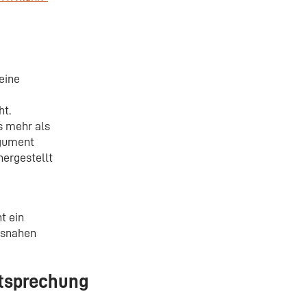
eine
ht.
s mehr als
rgument
hergestellt
t ein
xisnahen
htsprechung