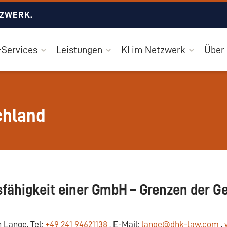
TZWERK.
Services
Leistungen
KI im Netzwerk
Über
chland
sfähigkeit einer GmbH – Grenzen der G
 Lange, Tel:
+49 241 94621138
, E-Mail:
lange@dhk-law.com
,