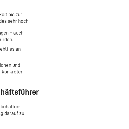
eit bis zur
des sehr hoch:
ungen – auch
urden.
ehlt es an
lichen und
n konkreter
häftsführer
 behalten:
lg darauf zu