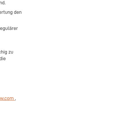
nd.
ertung den
regulärer
chig zu
die
aw.com
,