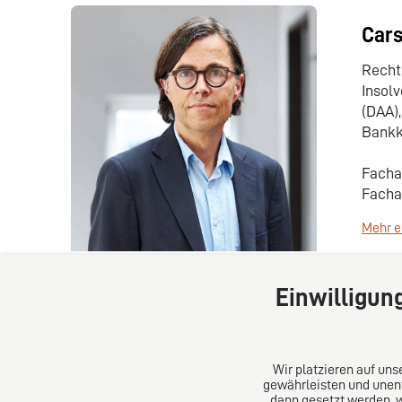
Cars
Recht
Insol
(DAA),
Bank
Facha
Facha
Mehr e
Einwilligun
Wir platzieren auf un
gewährleisten und unent
dann gesetzt werden, 