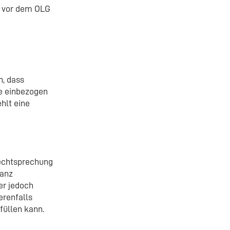
n vor dem OLG
n, dass
se einbezogen
hlt eine
Rechtsprechung
lanz
er jedoch
erenfalls
füllen kann.