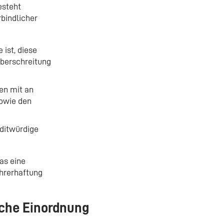
esteht
rbindlicher
 ist, diese
Überschreitung
hen mit an
sowie den
editwürdige
as eine
ührerhaftung
iche Einordnung