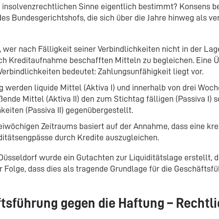
insolvenzrechtlichen Sinne eigentlich bestimmt? Konsens b
es Bundesgerichtshofs, die sich über die Jahre hinweg als ve
 wer nach Fälligkeit seiner Verbindlichkeiten nicht in der Lage
ch Kreditaufnahme beschafften Mitteln zu begleichen. Eine 
 Verbindlichkeiten bedeutet: Zahlungsunfähigkeit liegt vor.
g werden liquide Mittel (Aktiva I) und innerhalb von drei Woc
ende Mittel (Aktiva II) den zum Stichtag fälligen (Passiva I) 
eiten (Passiva II) gegenübergestellt.
eiwöchigen Zeitraums basiert auf der Annahme, dass eine kr
iditätsengpässe durch Kredite auszugleichen.
üsseldorf wurde ein Gutachten zur Liquiditätslage erstellt, d
 Folge, dass dies als tragende Grundlage für die Geschäftsf
tsführung gegen die Haftung – Rechtl