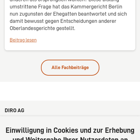
umstrittene Frage hat das Kammergericht Berlin
nun zugunsten der Ehegatten beantwortet und sich
damit bewusst gegen Entscheidungen anderer
Oberlandesgerichte gestellt.
Beitrag lesen
Alle Fachbeiträge
DIRO AG
Große Bleichen 32
20354 Hamburg
Einwilligung in Cookies und zur Erhebung
Deutschland