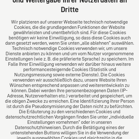
und Weitergabe Ihrer Nutzerdaten an
Tel: +49 (0) 40 41352231
Dritte
Fax: +49 (0) 40 41352294
E-Mail:
diro@diro.eu
Wir platzieren auf unserer Webseite technisch notwendige
Cookies, die die grundlegenden Funktionen der Website
Über uns
gewährleisten und unentbehrlich sind. Für diese Cookies
benötigen wir keine Einwilligung, so dass diese Cookies auch
Das Kanzlei-Vertrauensnetzwerk. Aus Europa für die
dann gesetzt werden, wenn Sie unten „alle ablehnen“ auswählen.
Technisch notwendige Cookies verwenden wir, um unsere
Welt. Für den erfolgreichen Mittelstand.
Dienste anbieten zu können und um vom Nutzer vorgenommene
Einstellungen (wie z. B. die präferierte Sprache) zu speichern. Im
Folgen Sie uns auf
Falle Ihrer Einwilligung verwenden wir darüber hinaus weitere
performancesteigernde Cookies (Statistik und
Nutzungsmessung sowie externe Dienste). Die Cookies
verwenden wir ausschließlich dazu, unsere Website Ihren
Wünschen entsprechend anpassen und weiterentwickeln zu
können. Dabei werden Ihre personenbezogenen Daten (IP-
Adresse, Nutzerverhalten etc.) verarbeitet und gespeichert, um
die obigen Zwecke zu erreichen. Eine Identifizierung Ihrer Person
Das europäische Kanzlei-Netzwerk
ist durch die Pseudonymisierung der Daten nicht zu befürchten.
Die Erläuterung zu den verschiedenen Cookies und
datenschutzrechtlichen Vorgängen finden Sie unter „individuelle
Einstellungen vornehmen“ oder in unseren
Datenschutzhinweisen. Durch die Betätigung eines der
untenstehenden Buttons willigen Sie in die Verwendung der
jeweils ausgewählten Cookies und gleichzeitig in die