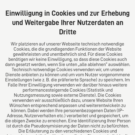
Große Bleichen 32
20354 Hamburg
Einwilligung in Cookies und zur Erhebung
Deutschland
und Weitergabe Ihrer Nutzerdaten an
Tel: +49 (0) 40 41352231
Dritte
Fax: +49 (0) 40 41352294
E-Mail:
diro@diro.eu
Wir platzieren auf unserer Webseite technisch notwendige
Cookies, die die grundlegenden Funktionen der Website
Über uns
gewährleisten und unentbehrlich sind. Für diese Cookies
benötigen wir keine Einwilligung, so dass diese Cookies auch
Das Kanzlei-Vertrauensnetzwerk. Aus Europa für die
dann gesetzt werden, wenn Sie unten „alle ablehnen“ auswählen.
Technisch notwendige Cookies verwenden wir, um unsere
Welt. Für den erfolgreichen Mittelstand.
Dienste anbieten zu können und um vom Nutzer vorgenommene
Einstellungen (wie z. B. die präferierte Sprache) zu speichern. Im
Folgen Sie uns auf
Falle Ihrer Einwilligung verwenden wir darüber hinaus weitere
performancesteigernde Cookies (Statistik und
Nutzungsmessung sowie externe Dienste). Die Cookies
verwenden wir ausschließlich dazu, unsere Website Ihren
Wünschen entsprechend anpassen und weiterentwickeln zu
können. Dabei werden Ihre personenbezogenen Daten (IP-
Adresse, Nutzerverhalten etc.) verarbeitet und gespeichert, um
die obigen Zwecke zu erreichen. Eine Identifizierung Ihrer Person
Das europäische Kanzlei-Netzwerk
ist durch die Pseudonymisierung der Daten nicht zu befürchten.
Die Erläuterung zu den verschiedenen Cookies und