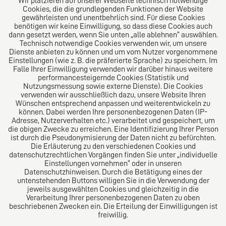
Wir platzieren auf unserer Webseite technisch notwendige
Cookies, die die grundlegenden Funktionen der Website
Über uns
gewährleisten und unentbehrlich sind. Für diese Cookies
benötigen wir keine Einwilligung, so dass diese Cookies auch
Das Kanzlei-Vertrauensnetzwerk. Aus Europa für die
dann gesetzt werden, wenn Sie unten „alle ablehnen“ auswählen.
Technisch notwendige Cookies verwenden wir, um unsere
Welt. Für den erfolgreichen Mittelstand.
Dienste anbieten zu können und um vom Nutzer vorgenommene
Einstellungen (wie z. B. die präferierte Sprache) zu speichern. Im
Folgen Sie uns auf
Falle Ihrer Einwilligung verwenden wir darüber hinaus weitere
performancesteigernde Cookies (Statistik und
Nutzungsmessung sowie externe Dienste). Die Cookies
verwenden wir ausschließlich dazu, unsere Website Ihren
Wünschen entsprechend anpassen und weiterentwickeln zu
können. Dabei werden Ihre personenbezogenen Daten (IP-
Adresse, Nutzerverhalten etc.) verarbeitet und gespeichert, um
die obigen Zwecke zu erreichen. Eine Identifizierung Ihrer Person
Das europäische Kanzlei-Netzwerk
ist durch die Pseudonymisierung der Daten nicht zu befürchten.
Die Erläuterung zu den verschiedenen Cookies und
datenschutzrechtlichen Vorgängen finden Sie unter „individuelle
Einstellungen vornehmen“ oder in unseren
Datenschutzhinweisen. Durch die Betätigung eines der
untenstehenden Buttons willigen Sie in die Verwendung der
jeweils ausgewählten Cookies und gleichzeitig in die
Verarbeitung Ihrer personenbezogenen Daten zu oben
beschriebenen Zwecken ein. Die Erteilung der Einwilligungen ist
freiwillig.