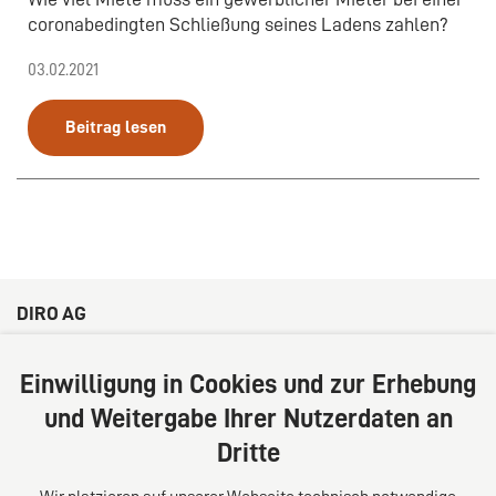
coronabedingten Schließung seines Ladens zahlen?
03.02.2021
Beitrag lesen
DIRO AG
Große Bleichen 32
20354 Hamburg
Einwilligung in Cookies und zur Erhebung
Deutschland
und Weitergabe Ihrer Nutzerdaten an
Tel: +49 (0) 40 41352231
Dritte
Fax: +49 (0) 40 41352294
E-Mail:
diro@diro.eu