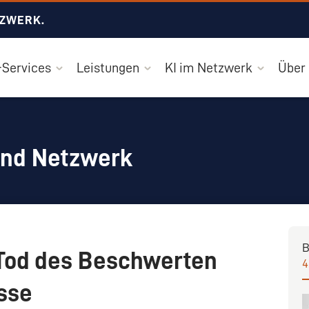
TZWERK.
Services
Leistungen
KI im Netzwerk
Über
und Netzwerk
B
Tod des Beschwerten
4
isse