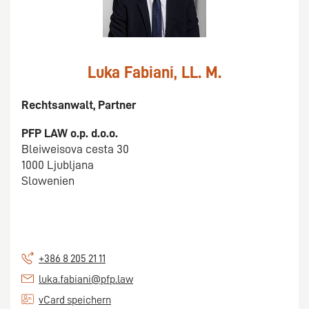
Luka Fabiani, LL. M.
Rechtsanwalt, Partner
PFP LAW o.p. d.o.o.
Bleiweisova cesta 30
1000 Ljubljana
Slowenien
+386 8 205 21 11
luka.fabiani@pfp.law
vCard speichern