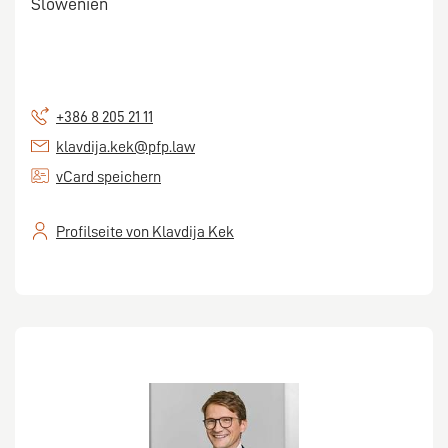
Slowenien
+386 8 205 21 11
klavdija.kek@pfp.law
vCard speichern
Profilseite von Klavdija Kek