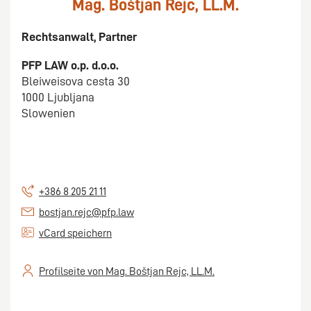
Mag. Boštjan Rejc, LL.M.
Rechtsanwalt, Partner
PFP LAW o.p. d.o.o.
Bleiweisova cesta 30
1000 Ljubljana
Slowenien
+386 8 205 21 11
bostjan.rejc@pfp.law
vCard speichern
Profilseite von Mag. Boštjan Rejc, LL.M.