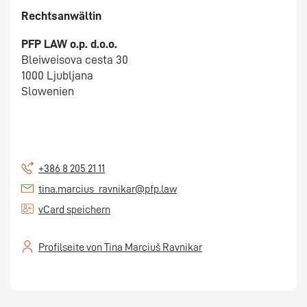
Rechtsanwältin
PFP LAW o.p. d.o.o.
Bleiweisova cesta 30
1000 Ljubljana
Slowenien
+386 8 205 21 11
tina.marcius_ravnikar@pfp.law
vCard speichern
Profilseite von Tina Marciuš Ravnikar