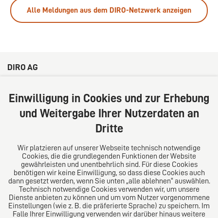
Alle Meldungen aus dem DIRO-Netzwerk anzeigen
DIRO AG
Große Bleichen 32
20354 Hamburg
Einwilligung in Cookies und zur Erhebung
Deutschland
und Weitergabe Ihrer Nutzerdaten an
Tel: +49 (0) 40 41352231
Dritte
Fax: +49 (0) 40 41352294
E-Mail:
diro@diro.eu
Wir platzieren auf unserer Webseite technisch notwendige
Cookies, die die grundlegenden Funktionen der Website
Über uns
gewährleisten und unentbehrlich sind. Für diese Cookies
benötigen wir keine Einwilligung, so dass diese Cookies auch
Das Kanzlei-Vertrauensnetzwerk. Aus Europa für die
dann gesetzt werden, wenn Sie unten „alle ablehnen“ auswählen.
Technisch notwendige Cookies verwenden wir, um unsere
Welt. Für den erfolgreichen Mittelstand.
Dienste anbieten zu können und um vom Nutzer vorgenommene
Einstellungen (wie z. B. die präferierte Sprache) zu speichern. Im
Folgen Sie uns auf
Falle Ihrer Einwilligung verwenden wir darüber hinaus weitere