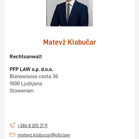
Matevž Klobučar
Rechtsanwalt
PFP LAW o.p. d.o.o.
Bleiweisova cesta 30
1000 Ljubljana
Slowenien
+386 8 205 21 11
matevz.klobucar@pfp.law