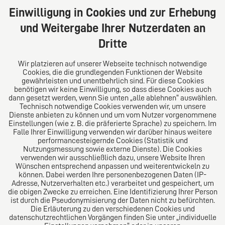
20354 Hamburg
Einwilligung in Cookies und zur Erhebung
Deutschland
und Weitergabe Ihrer Nutzerdaten an
Tel: +49 (0) 40 41352231
Dritte
Fax: +49 (0) 40 41352294
E-Mail:
diro@diro.eu
Wir platzieren auf unserer Webseite technisch notwendige
Cookies, die die grundlegenden Funktionen der Website
Über uns
gewährleisten und unentbehrlich sind. Für diese Cookies
benötigen wir keine Einwilligung, so dass diese Cookies auch
Das Kanzlei-Vertrauensnetzwerk. Aus Europa für die
dann gesetzt werden, wenn Sie unten „alle ablehnen“ auswählen.
Technisch notwendige Cookies verwenden wir, um unsere
Welt. Für den erfolgreichen Mittelstand.
Dienste anbieten zu können und um vom Nutzer vorgenommene
Einstellungen (wie z. B. die präferierte Sprache) zu speichern. Im
Folgen Sie uns auf
Falle Ihrer Einwilligung verwenden wir darüber hinaus weitere
performancesteigernde Cookies (Statistik und
Nutzungsmessung sowie externe Dienste). Die Cookies
verwenden wir ausschließlich dazu, unsere Website Ihren
Wünschen entsprechend anpassen und weiterentwickeln zu
können. Dabei werden Ihre personenbezogenen Daten (IP-
Adresse, Nutzerverhalten etc.) verarbeitet und gespeichert, um
die obigen Zwecke zu erreichen. Eine Identifizierung Ihrer Person
Das europäische Kanzlei-Netzwerk
ist durch die Pseudonymisierung der Daten nicht zu befürchten.
Die Erläuterung zu den verschiedenen Cookies und
datenschutzrechtlichen Vorgängen finden Sie unter „individuelle