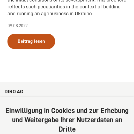
reflects such peculiarities in the context of building
and running an agribusiness in Ukraine.
09.08.2022
Beitrag lesen
DIRO AG
Große Bleichen 32
20354 Hamburg
Einwilligung in Cookies und zur Erhebung
Deutschland
und Weitergabe Ihrer Nutzerdaten an
Tel: +49 (0) 40 41352231
Dritte
Fax: +49 (0) 40 41352294