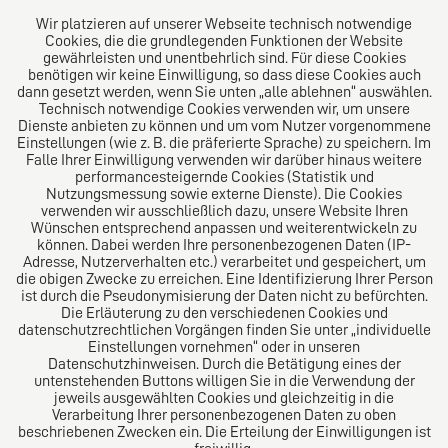
E-Mail:
diro@diro.eu
Wir platzieren auf unserer Webseite technisch notwendige
Cookies, die die grundlegenden Funktionen der Website
Über uns
gewährleisten und unentbehrlich sind. Für diese Cookies
benötigen wir keine Einwilligung, so dass diese Cookies auch
Das Kanzlei-Vertrauensnetzwerk. Aus Europa für die
dann gesetzt werden, wenn Sie unten „alle ablehnen“ auswählen.
Technisch notwendige Cookies verwenden wir, um unsere
Welt. Für den erfolgreichen Mittelstand.
Dienste anbieten zu können und um vom Nutzer vorgenommene
Einstellungen (wie z. B. die präferierte Sprache) zu speichern. Im
Folgen Sie uns auf
Falle Ihrer Einwilligung verwenden wir darüber hinaus weitere
performancesteigernde Cookies (Statistik und
Nutzungsmessung sowie externe Dienste). Die Cookies
verwenden wir ausschließlich dazu, unsere Website Ihren
Wünschen entsprechend anpassen und weiterentwickeln zu
können. Dabei werden Ihre personenbezogenen Daten (IP-
Adresse, Nutzerverhalten etc.) verarbeitet und gespeichert, um
die obigen Zwecke zu erreichen. Eine Identifizierung Ihrer Person
Das europäische Kanzlei-Netzwerk
ist durch die Pseudonymisierung der Daten nicht zu befürchten.
Die Erläuterung zu den verschiedenen Cookies und
datenschutzrechtlichen Vorgängen finden Sie unter „individuelle
Einstellungen vornehmen“ oder in unseren
Datenschutzhinweisen. Durch die Betätigung eines der
untenstehenden Buttons willigen Sie in die Verwendung der
jeweils ausgewählten Cookies und gleichzeitig in die
Verarbeitung Ihrer personenbezogenen Daten zu oben
beschriebenen Zwecken ein. Die Erteilung der Einwilligungen ist