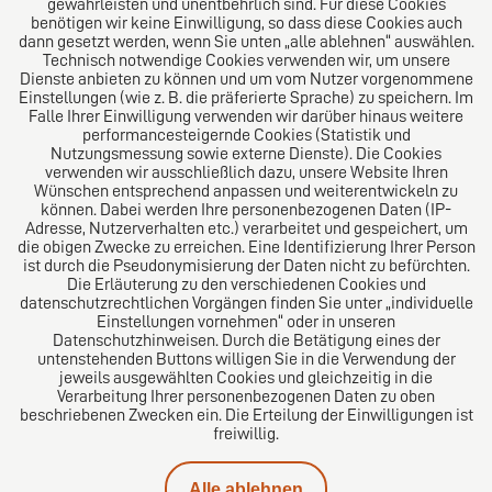
gewährleisten und unentbehrlich sind. Für diese Cookies
benötigen wir keine Einwilligung, so dass diese Cookies auch
Das Kanzlei-Vertrauensnetzwerk. Aus Europa für die
dann gesetzt werden, wenn Sie unten „alle ablehnen“ auswählen.
Technisch notwendige Cookies verwenden wir, um unsere
Welt. Für den erfolgreichen Mittelstand.
Dienste anbieten zu können und um vom Nutzer vorgenommene
Einstellungen (wie z. B. die präferierte Sprache) zu speichern. Im
Folgen Sie uns auf
Falle Ihrer Einwilligung verwenden wir darüber hinaus weitere
performancesteigernde Cookies (Statistik und
Nutzungsmessung sowie externe Dienste). Die Cookies
verwenden wir ausschließlich dazu, unsere Website Ihren
Wünschen entsprechend anpassen und weiterentwickeln zu
können. Dabei werden Ihre personenbezogenen Daten (IP-
Adresse, Nutzerverhalten etc.) verarbeitet und gespeichert, um
die obigen Zwecke zu erreichen. Eine Identifizierung Ihrer Person
Das europäische Kanzlei-Netzwerk
ist durch die Pseudonymisierung der Daten nicht zu befürchten.
Die Erläuterung zu den verschiedenen Cookies und
datenschutzrechtlichen Vorgängen finden Sie unter „individuelle
Einstellungen vornehmen“ oder in unseren
Datenschutzhinweisen. Durch die Betätigung eines der
untenstehenden Buttons willigen Sie in die Verwendung der
jeweils ausgewählten Cookies und gleichzeitig in die
Verarbeitung Ihrer personenbezogenen Daten zu oben
beschriebenen Zwecken ein. Die Erteilung der Einwilligungen ist
freiwillig.
Impressum
Alle ablehnen