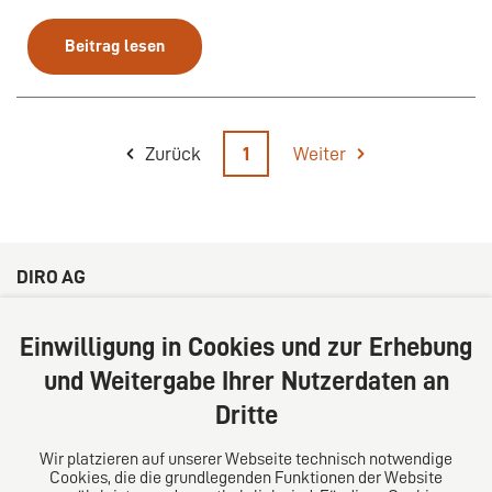
Beitrag lesen
Zurück
1
Weiter
DIRO AG
Große Bleichen 32
20354 Hamburg
Einwilligung in Cookies und zur Erhebung
Deutschland
und Weitergabe Ihrer Nutzerdaten an
Tel: +49 (0) 40 41352231
Dritte
Fax: +49 (0) 40 41352294
E-Mail:
diro@diro.eu
Wir platzieren auf unserer Webseite technisch notwendige
Cookies, die die grundlegenden Funktionen der Website
Über uns