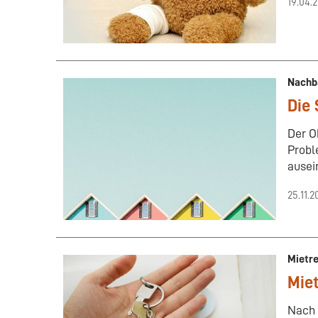
19.04.
Nachb
Die 
Der O
Probl
ausei
25.11.2
Mietr
Miet
Nach 