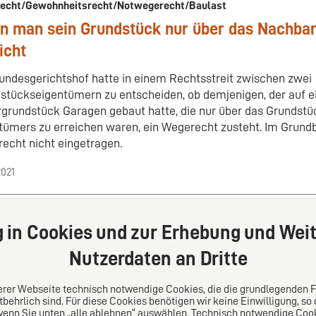
echt/Gewohnheitsrecht/Notwegerecht/Baulast
n man sein Grundstück nur über das Nachba
icht
undesgerichtshof hatte in einem Rechtsstreit zwischen zwei
stückseigentümern zu entscheiden, ob demjenigen, der auf 
rgrundstück Garagen gebaut hatte, die nur über das Grundst
tümers zu erreichen waren, ein Wegerecht zusteht. Im Grund
echt nicht eingetragen.
2021
g in Cookies und zur Erhebung und Weit
Zurück
1
2
Weiter
Nutzerdaten an Dritte
serer Webseite technisch notwendige Cookies, die die grundlegenden 
behrlich sind. Für diese Cookies benötigen wir keine Einwilligung, so
wenn Sie unten „alle ablehnen“ auswählen. Technisch notwendige Coo