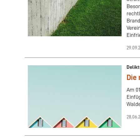
Beson
recht
Brand
Verei
Einfr
29.09.
Delikt
Die
Am 01
Einfü
Walde
28.06.