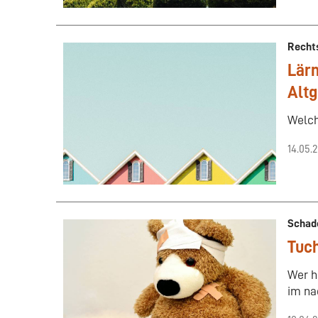
Recht
Lär
Altg
Welch
14.05.
Schad
Tuc
Wer h
im na