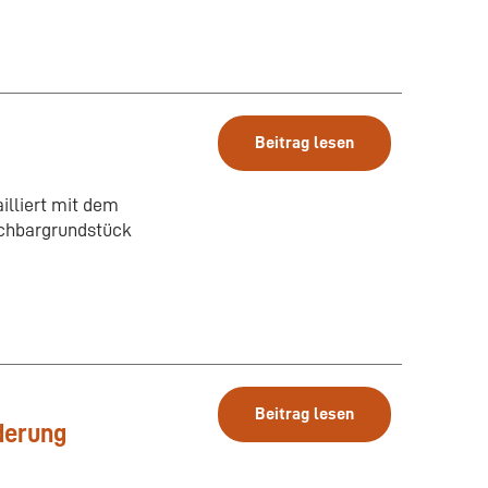
Beitrag lesen
illiert mit dem
chbargrundstück
Beitrag lesen
derung