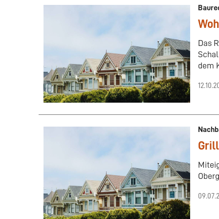
Baure
Wohn
Das R
Schal
dem K
12.10.2
Nachb
Gril
Mitei
Oberg
09.07.