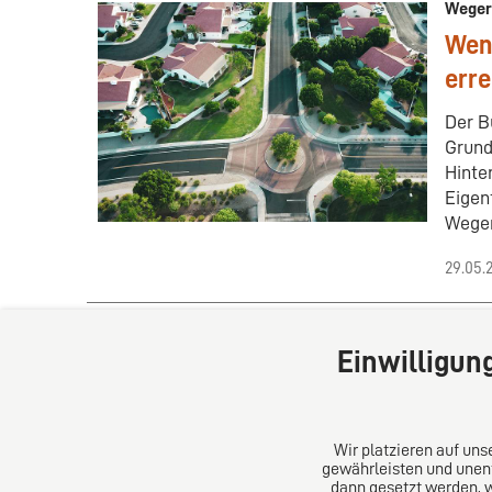
Weger
Wen
erre
Der B
Grund
Hinte
Eigen
Weger
29.05.
Einwilligun
Wir platzieren auf un
gewährleisten und unent
dann gesetzt werden, 