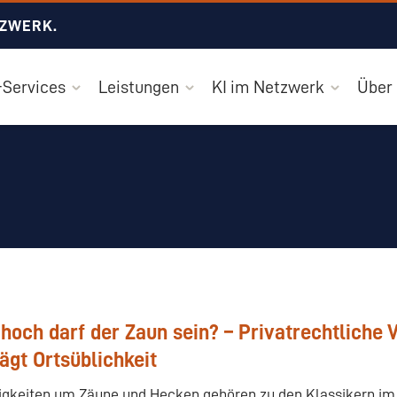
TZWERK.
Services
Leistungen
KI im Netzwerk
Über
hoch darf der Zaun sein? – Privatrechtliche 
ägt Ortsüblichkeit
tigkeiten um Zäune und Hecken gehören zu den Klassikern im