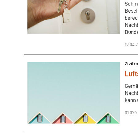
Schmu
Besch
berec
Nachb
Bunde
19.04.
Zivilr
Luft
Gemäß
Nachb
kann 
01.02.