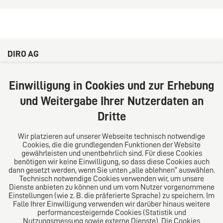
DIRO AG
Große Bleichen 32
20354 Hamburg
Einwilligung in Cookies und zur Erhebung
Deutschland
und Weitergabe Ihrer Nutzerdaten an
Tel: +49 (0) 40 41352231
Dritte
Fax: +49 (0) 40 41352294
E-Mail:
diro@diro.eu
Wir platzieren auf unserer Webseite technisch notwendige
Cookies, die die grundlegenden Funktionen der Website
Über uns
gewährleisten und unentbehrlich sind. Für diese Cookies
benötigen wir keine Einwilligung, so dass diese Cookies auch
Das Kanzlei-Vertrauensnetzwerk. Aus Europa für die
dann gesetzt werden, wenn Sie unten „alle ablehnen“ auswählen.
Technisch notwendige Cookies verwenden wir, um unsere
Welt. Für den erfolgreichen Mittelstand.
Dienste anbieten zu können und um vom Nutzer vorgenommene
Einstellungen (wie z. B. die präferierte Sprache) zu speichern. Im
Folgen Sie uns auf
Falle Ihrer Einwilligung verwenden wir darüber hinaus weitere
performancesteigernde Cookies (Statistik und
Nutzungsmessung sowie externe Dienste). Die Cookies