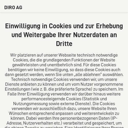
DIRO AG
Große Bleichen 32
20354 Hamburg
Einwilligung in Cookies und zur Erhebung
Deutschland
und Weitergabe Ihrer Nutzerdaten an
Tel: +49 (0) 40 41352231
Dritte
Fax: +49 (0) 40 41352294
E-Mail:
diro@diro.eu
Wir platzieren auf unserer Webseite technisch notwendige
Cookies, die die grundlegenden Funktionen der Website
Über uns
gewährleisten und unentbehrlich sind. Für diese Cookies
benötigen wir keine Einwilligung, so dass diese Cookies auch
Das Kanzlei-Vertrauensnetzwerk. Aus Europa für die
dann gesetzt werden, wenn Sie unten „alle ablehnen“ auswählen.
Technisch notwendige Cookies verwenden wir, um unsere
Welt. Für den erfolgreichen Mittelstand.
Dienste anbieten zu können und um vom Nutzer vorgenommene
Einstellungen (wie z. B. die präferierte Sprache) zu speichern. Im
Folgen Sie uns auf
Falle Ihrer Einwilligung verwenden wir darüber hinaus weitere
performancesteigernde Cookies (Statistik und
Nutzungsmessung sowie externe Dienste). Die Cookies
verwenden wir ausschließlich dazu, unsere Website Ihren
Wünschen entsprechend anpassen und weiterentwickeln zu
können. Dabei werden Ihre personenbezogenen Daten (IP-
Adresse, Nutzerverhalten etc.) verarbeitet und gespeichert, um