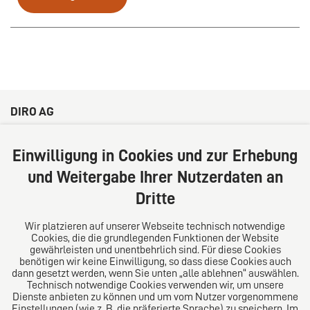
DIRO AG
Große Bleichen 32
20354 Hamburg
Einwilligung in Cookies und zur Erhebung
Deutschland
und Weitergabe Ihrer Nutzerdaten an
Tel: +49 (0) 40 41352231
Dritte
Fax: +49 (0) 40 41352294
E-Mail:
diro@diro.eu
Wir platzieren auf unserer Webseite technisch notwendige
Cookies, die die grundlegenden Funktionen der Website
Über uns
gewährleisten und unentbehrlich sind. Für diese Cookies
benötigen wir keine Einwilligung, so dass diese Cookies auch
Das Kanzlei-Vertrauensnetzwerk. Aus Europa für die
dann gesetzt werden, wenn Sie unten „alle ablehnen“ auswählen.
Technisch notwendige Cookies verwenden wir, um unsere
Welt. Für den erfolgreichen Mittelstand.
Dienste anbieten zu können und um vom Nutzer vorgenommene
Einstellungen (wie z. B. die präferierte Sprache) zu speichern. Im