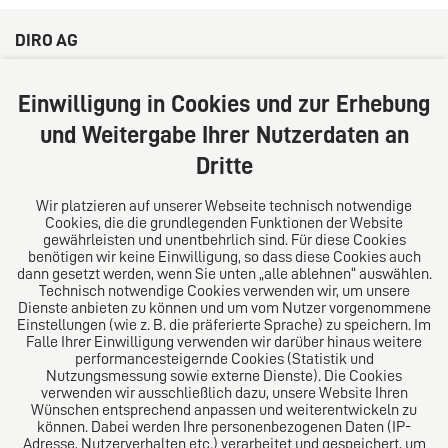
DIRO AG
Große Bleichen 32
20354 Hamburg
Einwilligung in Cookies und zur Erhebung
Deutschland
und Weitergabe Ihrer Nutzerdaten an
Tel: +49 (0) 40 41352231
Dritte
Fax: +49 (0) 40 41352294
E-Mail:
diro@diro.eu
Wir platzieren auf unserer Webseite technisch notwendige
Cookies, die die grundlegenden Funktionen der Website
Über uns
gewährleisten und unentbehrlich sind. Für diese Cookies
benötigen wir keine Einwilligung, so dass diese Cookies auch
Das Kanzlei-Vertrauensnetzwerk. Aus Europa für die
dann gesetzt werden, wenn Sie unten „alle ablehnen“ auswählen.
Technisch notwendige Cookies verwenden wir, um unsere
Welt. Für den erfolgreichen Mittelstand.
Dienste anbieten zu können und um vom Nutzer vorgenommene
Einstellungen (wie z. B. die präferierte Sprache) zu speichern. Im
Folgen Sie uns auf
Falle Ihrer Einwilligung verwenden wir darüber hinaus weitere
performancesteigernde Cookies (Statistik und
Nutzungsmessung sowie externe Dienste). Die Cookies
verwenden wir ausschließlich dazu, unsere Website Ihren
Wünschen entsprechend anpassen und weiterentwickeln zu
können. Dabei werden Ihre personenbezogenen Daten (IP-
Adresse, Nutzerverhalten etc.) verarbeitet und gespeichert, um