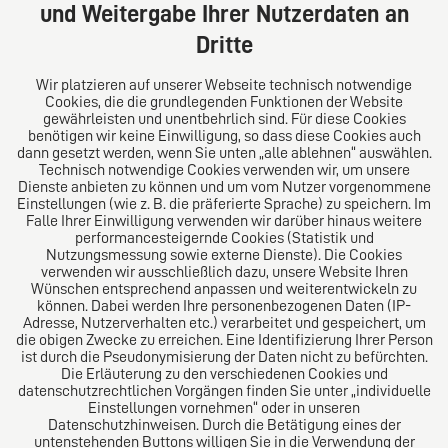
Deutschland
und Weitergabe Ihrer Nutzerdaten an
Tel: +49 (0) 40 41352231
Dritte
Fax: +49 (0) 40 41352294
E-Mail:
diro@diro.eu
Wir platzieren auf unserer Webseite technisch notwendige
Cookies, die die grundlegenden Funktionen der Website
Über uns
gewährleisten und unentbehrlich sind. Für diese Cookies
benötigen wir keine Einwilligung, so dass diese Cookies auch
Das Kanzlei-Vertrauensnetzwerk. Aus Europa für die
dann gesetzt werden, wenn Sie unten „alle ablehnen“ auswählen.
Technisch notwendige Cookies verwenden wir, um unsere
Welt. Für den erfolgreichen Mittelstand.
Dienste anbieten zu können und um vom Nutzer vorgenommene
Einstellungen (wie z. B. die präferierte Sprache) zu speichern. Im
Folgen Sie uns auf
Falle Ihrer Einwilligung verwenden wir darüber hinaus weitere
performancesteigernde Cookies (Statistik und
Nutzungsmessung sowie externe Dienste). Die Cookies
verwenden wir ausschließlich dazu, unsere Website Ihren
Wünschen entsprechend anpassen und weiterentwickeln zu
können. Dabei werden Ihre personenbezogenen Daten (IP-
Adresse, Nutzerverhalten etc.) verarbeitet und gespeichert, um
die obigen Zwecke zu erreichen. Eine Identifizierung Ihrer Person
Das europäische Kanzlei-Netzwerk
ist durch die Pseudonymisierung der Daten nicht zu befürchten.
Die Erläuterung zu den verschiedenen Cookies und
datenschutzrechtlichen Vorgängen finden Sie unter „individuelle
Einstellungen vornehmen“ oder in unseren
Datenschutzhinweisen. Durch die Betätigung eines der
untenstehenden Buttons willigen Sie in die Verwendung der