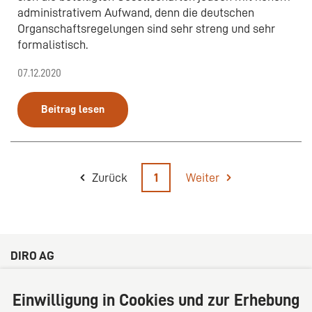
administrativem Aufwand, denn die deutschen
Organschaftsregelungen sind sehr streng und sehr
formalistisch.
07.12.2020
Beitrag lesen
Zurück
1
Weiter
DIRO AG
Große Bleichen 32
20354 Hamburg
Einwilligung in Cookies und zur Erhebung