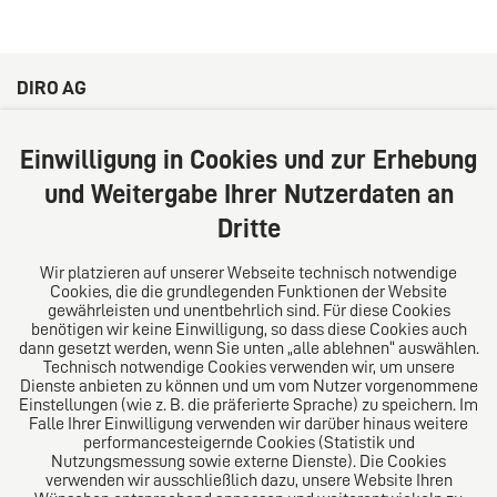
DIRO AG
Große Bleichen 32
20354 Hamburg
Einwilligung in Cookies und zur Erhebung
Deutschland
und Weitergabe Ihrer Nutzerdaten an
Tel: +49 (0) 40 41352231
Dritte
Fax: +49 (0) 40 41352294
E-Mail:
diro@diro.eu
Wir platzieren auf unserer Webseite technisch notwendige
Cookies, die die grundlegenden Funktionen der Website
Über uns
gewährleisten und unentbehrlich sind. Für diese Cookies
benötigen wir keine Einwilligung, so dass diese Cookies auch
Das Kanzlei-Vertrauensnetzwerk. Aus Europa für die
dann gesetzt werden, wenn Sie unten „alle ablehnen“ auswählen.
Technisch notwendige Cookies verwenden wir, um unsere
Welt. Für den erfolgreichen Mittelstand.
Dienste anbieten zu können und um vom Nutzer vorgenommene
Einstellungen (wie z. B. die präferierte Sprache) zu speichern. Im
Folgen Sie uns auf
Falle Ihrer Einwilligung verwenden wir darüber hinaus weitere
performancesteigernde Cookies (Statistik und
Nutzungsmessung sowie externe Dienste). Die Cookies
verwenden wir ausschließlich dazu, unsere Website Ihren