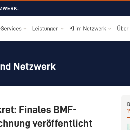
TZWERK.
Services
Leistungen
KI im Netzwerk
Über
und Netzwerk
B
kret: Finales BMF-
1
chnung veröffentlicht