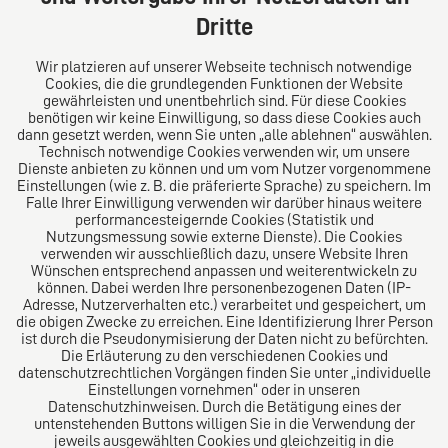
Tel: +49 (0) 40 41352231
Dritte
Fax: +49 (0) 40 41352294
E-Mail:
diro@diro.eu
Wir platzieren auf unserer Webseite technisch notwendige
Cookies, die die grundlegenden Funktionen der Website
Über uns
gewährleisten und unentbehrlich sind. Für diese Cookies
benötigen wir keine Einwilligung, so dass diese Cookies auch
Das Kanzlei-Vertrauensnetzwerk. Aus Europa für die
dann gesetzt werden, wenn Sie unten „alle ablehnen“ auswählen.
Technisch notwendige Cookies verwenden wir, um unsere
Welt. Für den erfolgreichen Mittelstand.
Dienste anbieten zu können und um vom Nutzer vorgenommene
Einstellungen (wie z. B. die präferierte Sprache) zu speichern. Im
Folgen Sie uns auf
Falle Ihrer Einwilligung verwenden wir darüber hinaus weitere
performancesteigernde Cookies (Statistik und
Nutzungsmessung sowie externe Dienste). Die Cookies
verwenden wir ausschließlich dazu, unsere Website Ihren
Wünschen entsprechend anpassen und weiterentwickeln zu
können. Dabei werden Ihre personenbezogenen Daten (IP-
Adresse, Nutzerverhalten etc.) verarbeitet und gespeichert, um
die obigen Zwecke zu erreichen. Eine Identifizierung Ihrer Person
Das europäische Kanzlei-Netzwerk
ist durch die Pseudonymisierung der Daten nicht zu befürchten.
Die Erläuterung zu den verschiedenen Cookies und
datenschutzrechtlichen Vorgängen finden Sie unter „individuelle
Einstellungen vornehmen“ oder in unseren
Datenschutzhinweisen. Durch die Betätigung eines der
untenstehenden Buttons willigen Sie in die Verwendung der
jeweils ausgewählten Cookies und gleichzeitig in die