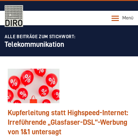
Menü
ALLE BEITRÄGE ZUM STICHWORT:
Telekommunikation
Kupferleitung statt Highspeed-Internet:
Irreführende „Glasfaser-DSL“-Werbung
von 1&1 untersagt