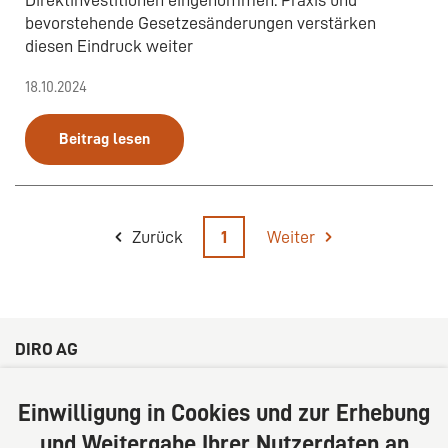
bevorstehende Gesetzesänderungen verstärken
diesen Eindruck weiter
18.10.2024
Beitrag lesen
Zurück
1
Weiter
DIRO AG
Große Bleichen 32
20354 Hamburg
Einwilligung in Cookies und zur Erhebung
Deutschland
und Weitergabe Ihrer Nutzerdaten an