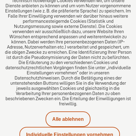
Technisch notwendige Cookies verwenden wir, um unsere
Welt. Für den erfolgreichen Mittelstand.
Dienste anbieten zu können und um vom Nutzer vorgenommene
Einstellungen (wie z. B. die präferierte Sprache) zu speichern. Im
Folgen Sie uns auf
Falle Ihrer Einwilligung verwenden wir darüber hinaus weitere
performancesteigernde Cookies (Statistik und
Nutzungsmessung sowie externe Dienste). Die Cookies
verwenden wir ausschließlich dazu, unsere Website Ihren
Wünschen entsprechend anpassen und weiterentwickeln zu
können. Dabei werden Ihre personenbezogenen Daten (IP-
Adresse, Nutzerverhalten etc.) verarbeitet und gespeichert, um
die obigen Zwecke zu erreichen. Eine Identifizierung Ihrer Person
Das europäische Kanzlei-Netzwerk
ist durch die Pseudonymisierung der Daten nicht zu befürchten.
Die Erläuterung zu den verschiedenen Cookies und
datenschutzrechtlichen Vorgängen finden Sie unter „individuelle
Einstellungen vornehmen“ oder in unseren
Datenschutzhinweisen. Durch die Betätigung eines der
untenstehenden Buttons willigen Sie in die Verwendung der
jeweils ausgewählten Cookies und gleichzeitig in die
Verarbeitung Ihrer personenbezogenen Daten zu oben
beschriebenen Zwecken ein. Die Erteilung der Einwilligungen ist
freiwillig.
Impressum
Alle ablehnen
Datenschutz
Individuelle Einstellungen vornehmen