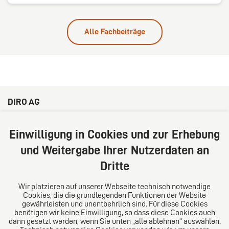
Alle Fachbeiträge
DIRO AG
Große Bleichen 32
20354 Hamburg
Einwilligung in Cookies und zur Erhebung
Deutschland
und Weitergabe Ihrer Nutzerdaten an
Tel: +49 (0) 40 41352231
Dritte
Fax: +49 (0) 40 41352294
E-Mail:
diro@diro.eu
Wir platzieren auf unserer Webseite technisch notwendige
Cookies, die die grundlegenden Funktionen der Website
Über uns
gewährleisten und unentbehrlich sind. Für diese Cookies
benötigen wir keine Einwilligung, so dass diese Cookies auch
Das Kanzlei-Vertrauensnetzwerk. Aus Europa für die
dann gesetzt werden, wenn Sie unten „alle ablehnen“ auswählen.