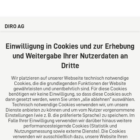
DIRO AG
Große Bleichen 32
20354 Hamburg
Einwilligung in Cookies und zur Erhebung
Deutschland
und Weitergabe Ihrer Nutzerdaten an
Tel: +49 (0) 40 41352231
Dritte
Fax: +49 (0) 40 41352294
E-Mail:
diro@diro.eu
Wir platzieren auf unserer Webseite technisch notwendige
Cookies, die die grundlegenden Funktionen der Website
Über uns
gewährleisten und unentbehrlich sind. Für diese Cookies
benötigen wir keine Einwilligung, so dass diese Cookies auch
Das Kanzlei-Vertrauensnetzwerk. Aus Europa für die
dann gesetzt werden, wenn Sie unten „alle ablehnen“ auswählen.
Technisch notwendige Cookies verwenden wir, um unsere
Welt. Für den erfolgreichen Mittelstand.
Dienste anbieten zu können und um vom Nutzer vorgenommene
Einstellungen (wie z. B. die präferierte Sprache) zu speichern. Im
Folgen Sie uns auf
Falle Ihrer Einwilligung verwenden wir darüber hinaus weitere
performancesteigernde Cookies (Statistik und
Nutzungsmessung sowie externe Dienste). Die Cookies
verwenden wir ausschließlich dazu, unsere Website Ihren