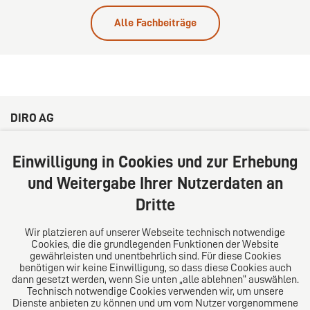
Alle Fachbeiträge
DIRO AG
Große Bleichen 32
20354 Hamburg
Einwilligung in Cookies und zur Erhebung
Deutschland
und Weitergabe Ihrer Nutzerdaten an
Tel: +49 (0) 40 41352231
Dritte
Fax: +49 (0) 40 41352294
E-Mail:
diro@diro.eu
Wir platzieren auf unserer Webseite technisch notwendige
Cookies, die die grundlegenden Funktionen der Website
Über uns
gewährleisten und unentbehrlich sind. Für diese Cookies
benötigen wir keine Einwilligung, so dass diese Cookies auch
Das Kanzlei-Vertrauensnetzwerk. Aus Europa für die
dann gesetzt werden, wenn Sie unten „alle ablehnen“ auswählen.
Technisch notwendige Cookies verwenden wir, um unsere
Welt. Für den erfolgreichen Mittelstand.
Dienste anbieten zu können und um vom Nutzer vorgenommene