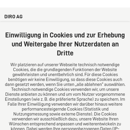
DIRO AG
Große Bleichen 32
20354 Hamburg
Einwilligung in Cookies und zur Erhebung
Deutschland
und Weitergabe Ihrer Nutzerdaten an
Tel: +49 (0) 40 41352231
Dritte
Fax: +49 (0) 40 41352294
E-Mail:
diro@diro.eu
Wir platzieren auf unserer Webseite technisch notwendige
Cookies, die die grundlegenden Funktionen der Website
Über uns
gewährleisten und unentbehrlich sind. Für diese Cookies
benötigen wir keine Einwilligung, so dass diese Cookies auch
Das Kanzlei-Vertrauensnetzwerk. Aus Europa für die
dann gesetzt werden, wenn Sie unten „alle ablehnen“ auswählen.
Technisch notwendige Cookies verwenden wir, um unsere
Welt. Für den erfolgreichen Mittelstand.
Dienste anbieten zu können und um vom Nutzer vorgenommene
Einstellungen (wie z. B. die präferierte Sprache) zu speichern. Im
Folgen Sie uns auf
Falle Ihrer Einwilligung verwenden wir darüber hinaus weitere
performancesteigernde Cookies (Statistik und
Nutzungsmessung sowie externe Dienste). Die Cookies
verwenden wir ausschließlich dazu, unsere Website Ihren
Wünschen entsprechend anpassen und weiterentwickeln zu
können. Dabei werden Ihre personenbezogenen Daten (IP-