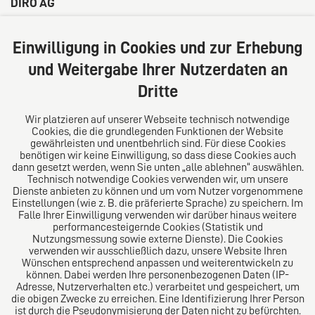
DIRO AG
Große Bleichen 32
20354 Hamburg
Einwilligung in Cookies und zur Erhebung
Deutschland
und Weitergabe Ihrer Nutzerdaten an
Tel: +49 (0) 40 41352231
Dritte
Fax: +49 (0) 40 41352294
E-Mail:
diro@diro.eu
Wir platzieren auf unserer Webseite technisch notwendige
Cookies, die die grundlegenden Funktionen der Website
Über uns
gewährleisten und unentbehrlich sind. Für diese Cookies
benötigen wir keine Einwilligung, so dass diese Cookies auch
Das Kanzlei-Vertrauensnetzwerk. Aus Europa für die
dann gesetzt werden, wenn Sie unten „alle ablehnen“ auswählen.
Technisch notwendige Cookies verwenden wir, um unsere
Welt. Für den erfolgreichen Mittelstand.
Dienste anbieten zu können und um vom Nutzer vorgenommene
Einstellungen (wie z. B. die präferierte Sprache) zu speichern. Im
Folgen Sie uns auf
Falle Ihrer Einwilligung verwenden wir darüber hinaus weitere
performancesteigernde Cookies (Statistik und
Nutzungsmessung sowie externe Dienste). Die Cookies
verwenden wir ausschließlich dazu, unsere Website Ihren
Wünschen entsprechend anpassen und weiterentwickeln zu
können. Dabei werden Ihre personenbezogenen Daten (IP-
Adresse, Nutzerverhalten etc.) verarbeitet und gespeichert, um
die obigen Zwecke zu erreichen. Eine Identifizierung Ihrer Person
Das europäische Kanzlei-Netzwerk
ist durch die Pseudonymisierung der Daten nicht zu befürchten.