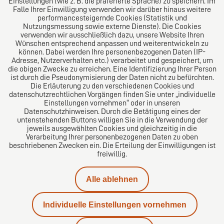
Einstellungen (wie z. B. die präferierte Sprache) zu speichern. Im
Folgen Sie uns auf
Falle Ihrer Einwilligung verwenden wir darüber hinaus weitere
performancesteigernde Cookies (Statistik und
Nutzungsmessung sowie externe Dienste). Die Cookies
verwenden wir ausschließlich dazu, unsere Website Ihren
Wünschen entsprechend anpassen und weiterentwickeln zu
können. Dabei werden Ihre personenbezogenen Daten (IP-
Adresse, Nutzerverhalten etc.) verarbeitet und gespeichert, um
die obigen Zwecke zu erreichen. Eine Identifizierung Ihrer Person
Das europäische Kanzlei-Netzwerk
ist durch die Pseudonymisierung der Daten nicht zu befürchten.
Die Erläuterung zu den verschiedenen Cookies und
datenschutzrechtlichen Vorgängen finden Sie unter „individuelle
Einstellungen vornehmen“ oder in unseren
Datenschutzhinweisen. Durch die Betätigung eines der
untenstehenden Buttons willigen Sie in die Verwendung der
jeweils ausgewählten Cookies und gleichzeitig in die
Verarbeitung Ihrer personenbezogenen Daten zu oben
beschriebenen Zwecken ein. Die Erteilung der Einwilligungen ist
freiwillig.
Impressum
Alle ablehnen
Datenschutz
Individuelle Einstellungen vornehmen
Kontakt