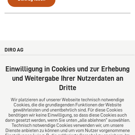
DIRO AG
Große Bleichen 32
20354 Hamburg
Einwilligung in Cookies und zur Erhebung
Deutschland
und Weitergabe Ihrer Nutzerdaten an
Tel: +49 (0) 40 41352231
Dritte
Fax: +49 (0) 40 41352294
E-Mail:
diro@diro.eu
Wir platzieren auf unserer Webseite technisch notwendige
Cookies, die die grundlegenden Funktionen der Website
Über uns
gewährleisten und unentbehrlich sind. Für diese Cookies
benötigen wir keine Einwilligung, so dass diese Cookies auch
Das Kanzlei-Vertrauensnetzwerk. Aus Europa für die
dann gesetzt werden, wenn Sie unten „alle ablehnen“ auswählen.
Technisch notwendige Cookies verwenden wir, um unsere
Welt. Für den erfolgreichen Mittelstand.
Dienste anbieten zu können und um vom Nutzer vorgenommene