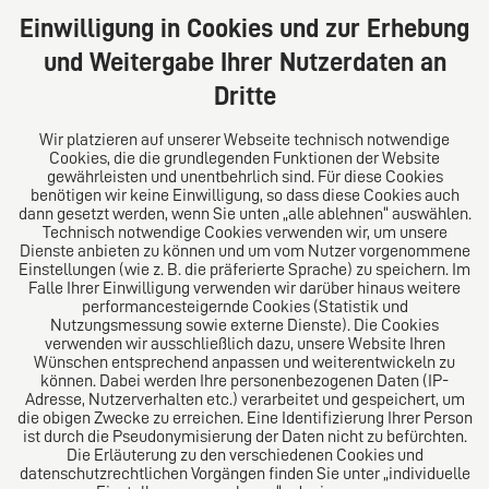
20354 Hamburg
Einwilligung in Cookies und zur Erhebung
Deutschland
und Weitergabe Ihrer Nutzerdaten an
Tel: +49 (0) 40 41352231
Dritte
Fax: +49 (0) 40 41352294
E-Mail:
diro@diro.eu
Wir platzieren auf unserer Webseite technisch notwendige
Cookies, die die grundlegenden Funktionen der Website
Über uns
gewährleisten und unentbehrlich sind. Für diese Cookies
benötigen wir keine Einwilligung, so dass diese Cookies auch
Das Kanzlei-Vertrauensnetzwerk. Aus Europa für die
dann gesetzt werden, wenn Sie unten „alle ablehnen“ auswählen.
Technisch notwendige Cookies verwenden wir, um unsere
Welt. Für den erfolgreichen Mittelstand.
Dienste anbieten zu können und um vom Nutzer vorgenommene
Einstellungen (wie z. B. die präferierte Sprache) zu speichern. Im
Folgen Sie uns auf
Falle Ihrer Einwilligung verwenden wir darüber hinaus weitere
performancesteigernde Cookies (Statistik und
Nutzungsmessung sowie externe Dienste). Die Cookies
verwenden wir ausschließlich dazu, unsere Website Ihren
Wünschen entsprechend anpassen und weiterentwickeln zu
können. Dabei werden Ihre personenbezogenen Daten (IP-
Adresse, Nutzerverhalten etc.) verarbeitet und gespeichert, um
die obigen Zwecke zu erreichen. Eine Identifizierung Ihrer Person
Das europäische Kanzlei-Netzwerk
ist durch die Pseudonymisierung der Daten nicht zu befürchten.
Die Erläuterung zu den verschiedenen Cookies und
datenschutzrechtlichen Vorgängen finden Sie unter „individuelle