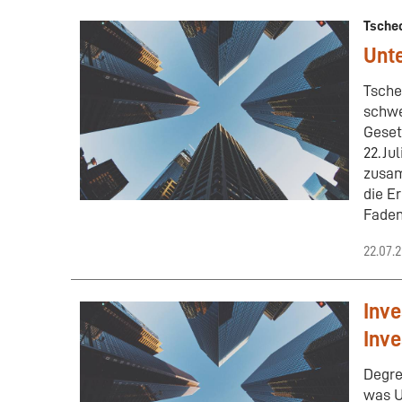
Tsche
Unt
Tsche
schwe
Geset
22. J
zusam
die E
Faden
22.07.
Inve
Inve
Degre
was U