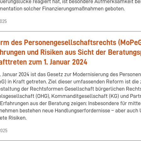
uerungslücke reagiert hat, ist besondere Aufmerksamkeit be
entation solcher Finanzierungsmaßnahmen geboten.
2025
rm des Personengesellschaftsrechts (MoPeG
hrungen und Risiken aus Sicht der Beratungs
afttreten zum 1. Januar 2024
. Januar 2024 ist das Gesetz zur Modernisierung des Persone
G) in Kraft getreten. Ziel dieser umfassenden Reform ist di
staltung der Rechtsformen Gesellschaft bürgerlichen Rechts
lsgesellschaft (OHG), Kommanditgesellschaft (KG) und Partn
 Erfahrungen aus der Beratung zeigen: Insbesondere für mitt
nehmen bestehen neue Handlungserfordernisse – aber auch 
ete Risiken.
2025