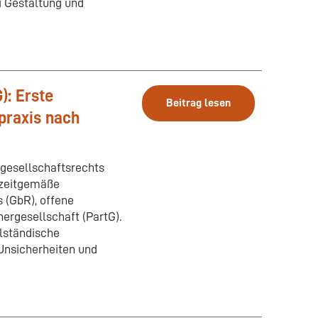
i Gestaltung und
): Erste
Beitrag lesen
praxis nach
ngesellschaftsrechts
e zeitgemäße
 (GbR), offene
ergesellschaft (PartG).
elständische
Unsicherheiten und