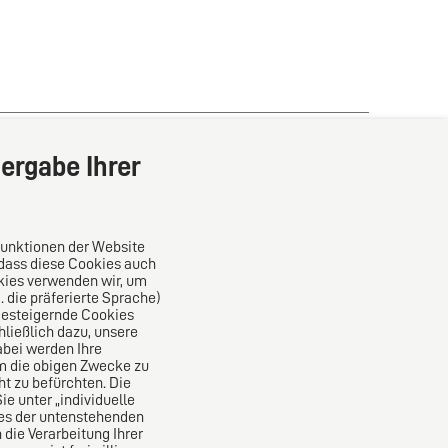
ergabe Ihrer
iter
Funktionen der Website
 dass diese Cookies auch
kies verwenden wir, um
die präferierte Sprache)
Das europäische Kanzlei-Netzwerk
ncesteigernde Cookies
ließlich dazu, unsere
bei werden Ihre
um die obigen Zwecke zu
ht zu befürchten. Die
e unter „individuelle
nes der untenstehenden
 die Verarbeitung Ihrer