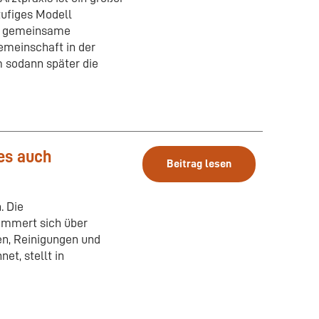
stufiges Modell
ie gemeinsame
emeinschaft in der
 sodann später die
es auch
Beitrag lesen
. Die
ümmert sich über
en, Reinigungen und
et, stellt in