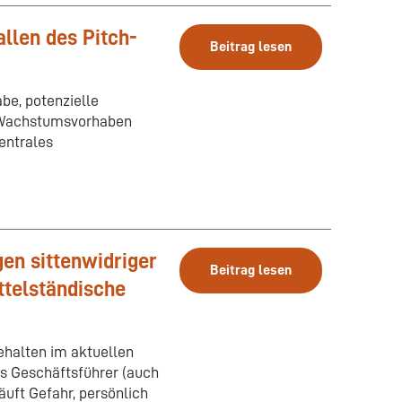
llen des Pitch-
Beitrag lesen
be, potenzielle
r Wachstumsvorhaben
entrales
en sittenwidriger
Beitrag lesen
ttelständische
ehalten im aktuellen
als Geschäftsführer (auch
äuft Gefahr, persönlich