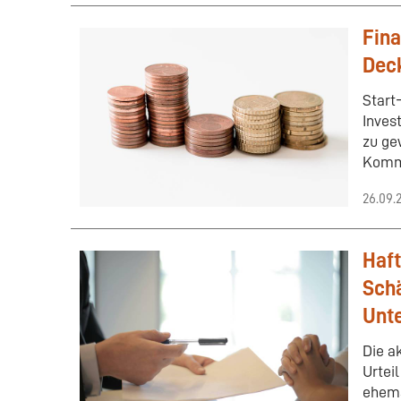
Fina
Deck
Start
Inves
zu ge
Kommu
26.09.
Haft
Schä
Unt
Die a
Urteil
ehema