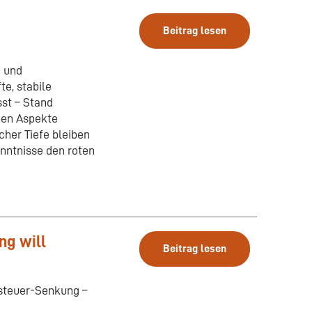
Beitrag lesen
e und
e, stabile
st – Stand
chen Aspekte
cher Tiefe bleiben
enntnisse den roten
ng will
Beitrag lesen
steuer-Senkung –