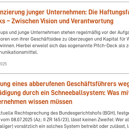
nzierung junger Unternehmen: Die Haftungsfa
s – Zwischen Vision und Verantwortung
-ups und junge Unternehmen stehen regelmäßig vor der Aufga
toren von ihrer Geschäftsidee zu überzeugen und Kapital fü
winnen. Hierbei erweist sich das sogenannte Pitch-Deck als z
nikationsmittel.
2025
ung eines abberufenen Geschäftsführers weg
digung durch ein Schneeballsystem: Was mi
ernehmen wissen müssen
ktuelle Rechtsprechung des Bundesgerichtshofs (BGH), festg
 vom 08.07.2025 (Az.: II ZR 165/23), lässt keinen Zweifel: Wer 
liger) vorsätzlich ein solches System betreibt oder zulässt, l