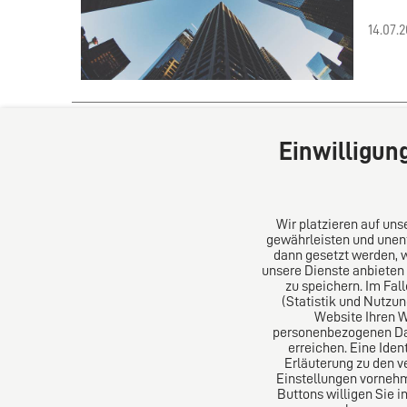
14.07.
Einwilligun
Zur
Wir platzieren auf un
gewährleisten und unent
dann gesetzt werden, 
unsere Dienste anbieten
DIRO AG
Über un
zu speichern. Im Fal
(Statistik und Nutzu
Website Ihren 
Große Bleichen 32
Das Kanz
personenbezogenen Date
20354 Hamburg
Aus Euro
erreichen. Eine Iden
Deutschland
erfolgre
Erläuterung zu den v
Einstellungen vornehm
Tel: +49 (0) 40 41352231
Buttons willigen Sie i
Fax: +49 (0) 40 41352294