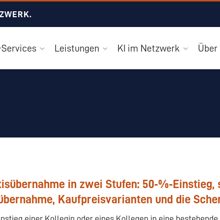
TZWERK.
Services
Leistungen
KI im Netzwerk
Über
isübernahme in zwei Stufen: 50‑%‑Einstieg, 
übernahme, Kaufpreisvarianten und die Sche
instieg einer Kollegin oder eines Kollegen in eine bestehende 