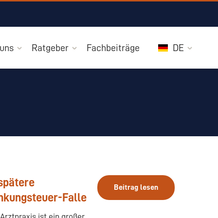
 uns
Ratgeber
Fachbeiträge
DE
spätere
Beitrag lesen
nkungsteuer-Falle
Arztpraxis ist ein großer