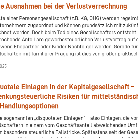
ne Ausnahmen bei der Verlustverrechnung
ste einer Personengesellschaft (z.B. KG, OHG) werden regelmä
ternehmern zugeordnet und können grundsätzlich mit zukün
chnet werden. Doch beim Tod eines Gesellschafters entsteht o
rechende Anteil am gewerbesteuerlichen Verlustvortrag auf d
 wenn Ehepartner oder Kinder Nachfolger werden. Gerade für
lschaften mit familiärer Prägung ist dies von großer praktisc
2025
uotale Einlagen in der Kapitalgesellschaft –
nkungsteuerliche Risiken für mittelständis
 Handlungsoptionen
e sogenannten „disquotalen Einlagen“ – also Einlagen, die vo
lschaftern in einem vom Geschäftsanteil abweichenden Umfa
n besondere steuerliche Fallstricke. Spätestens seit der Gese