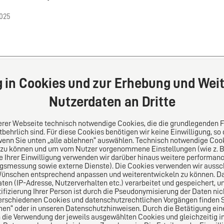
2025
g in Cookies und zur Erhebung und Weit
ück
1
2
3
4
5
…
14
15
We
Nutzerdaten an Dritte
serer Webseite technisch notwendige Cookies, die die grundlegenden 
behrlich sind. Für diese Cookies benötigen wir keine Einwilligung, so
wenn Sie unten „alle ablehnen“ auswählen. Technisch notwendige Coo
 zu können und um vom Nutzer vorgenommene Einstellungen (wie z. B. 
s
Folgen Sie uns auf
le Ihrer Einwilligung verwenden wir darüber hinaus weitere performa
ngsmessung sowie externe Dienste). Die Cookies verwenden wir aussch
Wünschen entsprechend anpassen und weiterentwickeln zu können. Da
lei-Vertrauensnetzwerk.
n (IP-Adresse, Nutzerverhalten etc.) verarbeitet und gespeichert, 
pa für die Welt. Für den
tifizierung Ihrer Person ist durch die Pseudonymisierung der Daten nic
ichen Mittelstand.
erschiedenen Cookies und datenschutzrechtlichen Vorgängen finden Si
en“ oder in unseren Datenschutzhinweisen. Durch die Betätigung ei
n die Verwendung der jeweils ausgewählten Cookies und gleichzeitig in