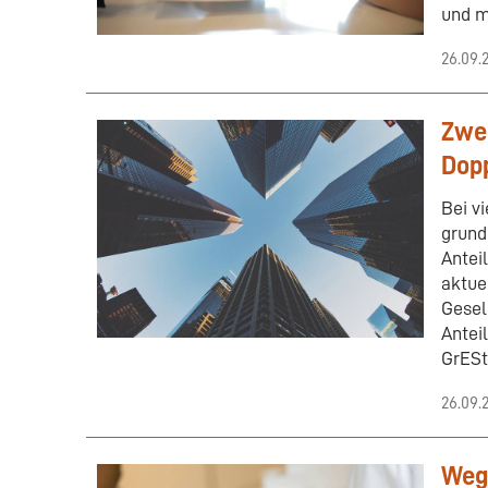
und m
26.09.
Zwe
Dopp
Bei v
grund
Antei
aktue
Gesel
Antei
GrESt
26.09.
Wegf