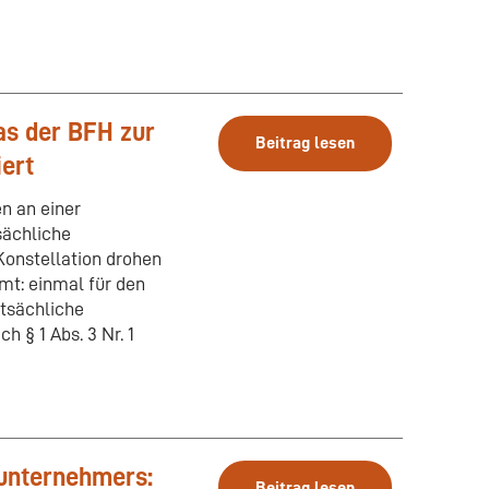
as der BFH zur
Beitrag lesen
iert
n an einer
sächliche
 Konstellation drohen
mt: einmal für den
atsächliche
 § 1 Abs. 3 Nr. 1
tunternehmers:
Beitrag lesen