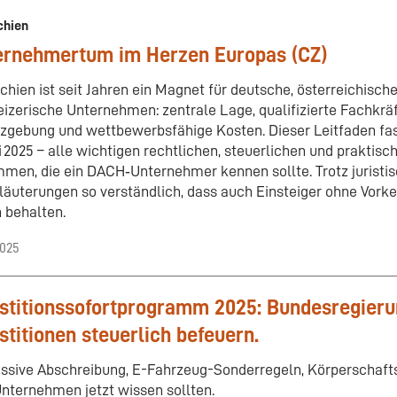
chien
ernehmertum im Herzen Europas (CZ)
chien ist seit Jahren ein Magnet für deutsche, österreichisch
izerische Unternehmen: zentrale Lage, qualifizierte Fachkräft
zgebung und wettbewerbsfähige Kosten. Dieser Leitfaden fas
uli 2025 – alle wichtigen rechtlichen, steuerlichen und praktis
men, die ein DACH‑Unternehmer kennen sollte. Trotz juristis
rläuterungen so verständlich, dass auch Einsteiger ohne Vork
 behalten.
2025
stitionssofortprogramm 2025: Bundesregieru
stitionen steuerlich befeuern.
ssive Abschreibung, E-Fahrzeug-Sonderregeln, Körperschaft
nternehmen jetzt wissen sollten.