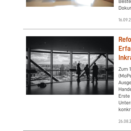
Beste
Dokum
16.09.
Refo
Erfa
Inkr
Zum 1
(MoPe
Ausge
Hande
Erste
Unter
konkr
26.08.