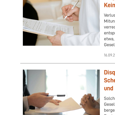
Kei
Verlu
Mitun
verre
entsp
etwa,
Gesel
16.09.
Disq
Sche
und
Solch
Gesel
berge