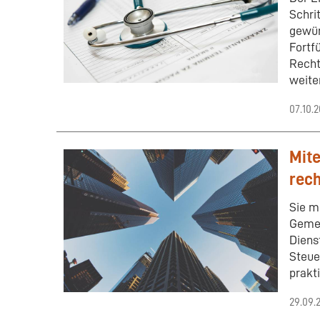
Schrit
gewün
Fortf
Recht
weite
07.10.
Mite
rech
Sie m
Gemei
Diens
Steue
prakti
29.09.