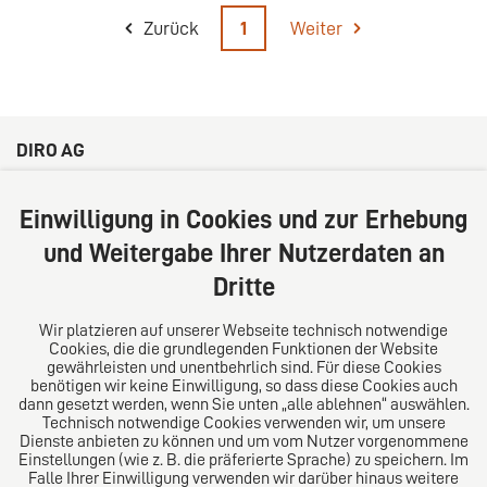
Zurück
1
Weiter
DIRO AG
Große Bleichen 32
20354 Hamburg
Einwilligung in Cookies und zur Erhebung
Deutschland
und Weitergabe Ihrer Nutzerdaten an
Tel: +49 (0) 40 41352231
Dritte
Fax: +49 (0) 40 41352294
E-Mail:
diro@diro.eu
Wir platzieren auf unserer Webseite technisch notwendige
Cookies, die die grundlegenden Funktionen der Website
Über uns
gewährleisten und unentbehrlich sind. Für diese Cookies
benötigen wir keine Einwilligung, so dass diese Cookies auch
Das Kanzlei-Vertrauensnetzwerk. Aus Europa für die
dann gesetzt werden, wenn Sie unten „alle ablehnen“ auswählen.
Technisch notwendige Cookies verwenden wir, um unsere
Welt. Für den erfolgreichen Mittelstand.
Dienste anbieten zu können und um vom Nutzer vorgenommene
Einstellungen (wie z. B. die präferierte Sprache) zu speichern. Im
Folgen Sie uns auf
Falle Ihrer Einwilligung verwenden wir darüber hinaus weitere