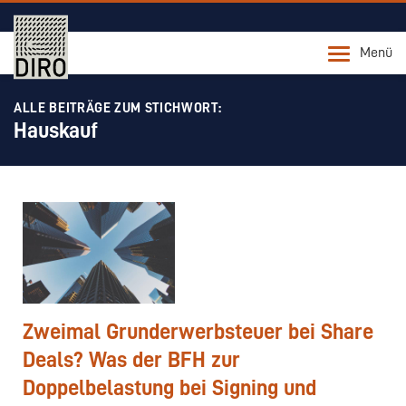
Menü
ALLE BEITRÄGE ZUM STICHWORT:
Hauskauf
Zweimal Grunderwerbsteuer bei Share
Deals? Was der BFH zur
Doppelbelastung bei Signing und