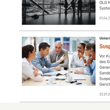
OLG N
Syste
01.04.
Unter
Susp
Vor K
des G
Gener
Sande
Suspe
Geric
02.01.