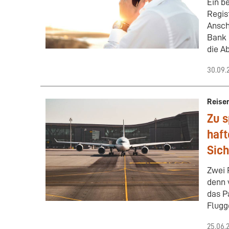
Ein b
Regis
Ansch
Bank 
die A
30.09.
Reise
Zu s
haft
Sich
Zwei 
denn 
das P
Flugg
25.06.