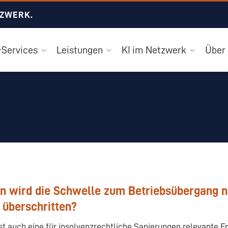
TZWERK.
Services
Leistungen
KI im Netzwerk
Über
n wird die Schwelle zum Betriebsübergang n
 überschritten?
ist auch eine für insolvenzrechtliche Sanierungen relevante F