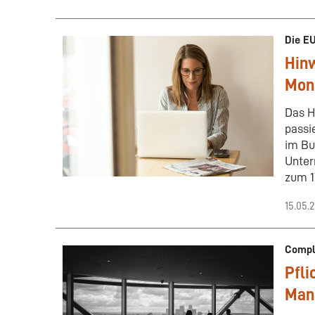
Die EU
Hinw
Mon
Das H
passi
im Bu
Unter
zum 1
15.05.
Compl
Pfli
Man