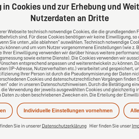
g in Cookies und zur Erhebung und Weit
Zurück
1
2
Weiter
Nutzerdaten an Dritte
serer Webseite technisch notwendige Cookies, die die grundlegenden 
behrlich sind. Für diese Cookies benötigen wir keine Einwilligung, so
wenn Sie unten „alle ablehnen“ auswählen. Technisch notwendige Coo
 zu können und um vom Nutzer vorgenommene Einstellungen (wie z. B. 
s
Folgen Sie uns auf
le Ihrer Einwilligung verwenden wir darüber hinaus weitere performa
ngsmessung sowie externe Dienste). Die Cookies verwenden wir aussch
Wünschen entsprechend anpassen und weiterentwickeln zu können. Da
lei-Vertrauensnetzwerk.
n (IP-Adresse, Nutzerverhalten etc.) verarbeitet und gespeichert, 
pa für die Welt. Für den
tifizierung Ihrer Person ist durch die Pseudonymisierung der Daten nic
ichen Mittelstand.
erschiedenen Cookies und datenschutzrechtlichen Vorgängen finden Si
en“ oder in unseren Datenschutzhinweisen. Durch die Betätigung ei
n die Verwendung der jeweils ausgewählten Cookies und gleichzeitig in
aten zu oben beschriebenen Zwecken ein. Die Erteilung der Einwilligu
nen
Individuelle Einstellungen vornehmen
All
 finden Sie in unserer
Datenschutzerklärung
Hier finden Sie unser
Im
re
Datenschutzeinstellungen