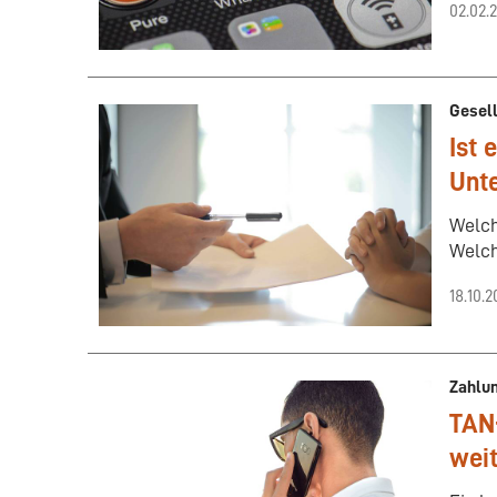
02.02.
Gesel
Ist 
Unt
Welch
Welch
18.10.
Zahlun
TAN-
wei