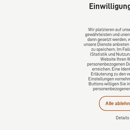
Einwilligun
Wir platzieren auf un
gewährleisten und unent
dann gesetzt werden, 
unsere Dienste anbieten
DIRO AG
Über un
zu speichern. Im Fal
(Statistik und Nutzu
Website Ihren 
Große Bleichen 32
Das Kanz
personenbezogenen Date
20354 Hamburg
Aus Euro
erreichen. Eine Iden
Deutschland
erfolgre
Erläuterung zu den v
Einstellungen vornehm
Tel: +49 (0) 40 41352231
Buttons willigen Sie i
Fax: +49 (0) 40 41352294
personenbezogenen D
E-Mail:
diro@diro.eu
Alle ableh
Details
Impressum
Datenschutz
Kontakt
Karrie