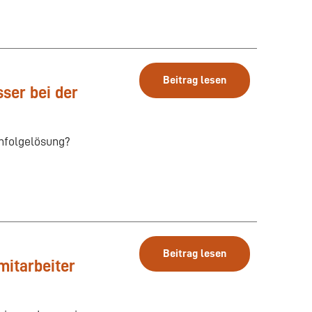
Beitrag lesen
sser bei der
chfolgelösung?
Beitrag lesen
mitarbeiter