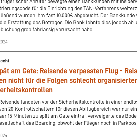
etrügerischer Anrufer bewegte einen Bankkunden mit Insiderw
trierungscode für die Einrichtung des TAN-Verfahrens weiter
ließend wurden ihm fast 10.000€ abgebucht. Der Bankkunde 
die Erstattung des Betrages. Die Bank lehnte dies jedoch ab
bbuchung grob fahrlässig verursacht habe.
2024
recht
pät am Gate: Reisende verpassten Flug - Rei
en nicht für die Folgen schlecht organisierte
erheitskontrollen
Reisende landeten vor der Sicherheitskontrolle in einer endl
von 20 Kontrollschaltern für diesen Abflugbereich war nur ein 
aar 15 Minuten zu spät am Gate eintraf, verweigerte das Bod
esellschaft das Boarding, obwohl der Flieger noch in Parkposi
2024