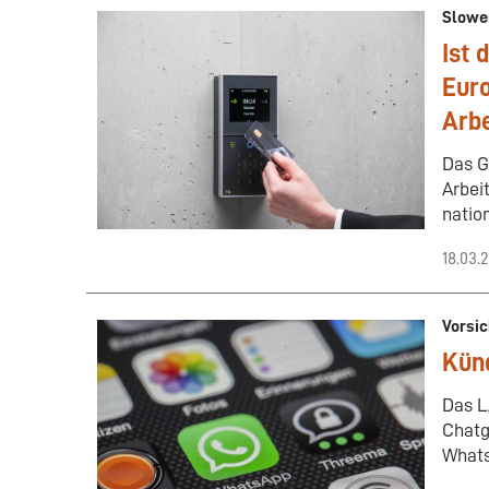
Slowe
Ist 
Euro
Arbe
Das G
Arbei
natio
18.03.
Vorsi
Kün
Das L
Chatg
Whats