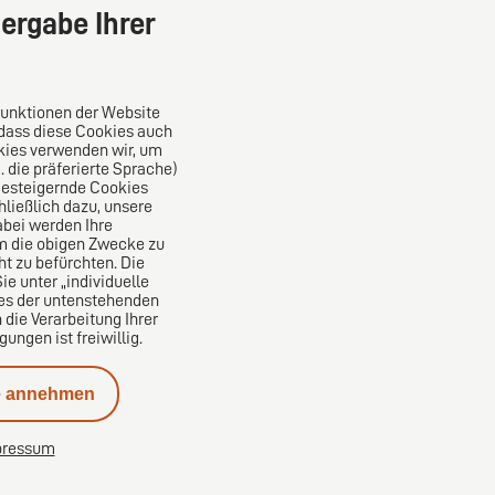
ergabe Ihrer
Funktionen der Website
 dass diese Cookies auch
kies verwenden wir, um
die präferierte Sprache)
Das europäische Kanzlei-Netzwerk
ncesteigernde Cookies
ließlich dazu, unsere
bei werden Ihre
um die obigen Zwecke zu
ht zu befürchten. Die
e unter „individuelle
nes der untenstehenden
 die Verarbeitung Ihrer
ngen ist freiwillig.
e annehmen
pressum