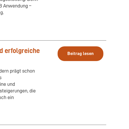
GB Anwendung –
g.
d erfolgreiche
Beitrag lesen
ndern prägt schon
s
ine und
steigerungen, die
och ein