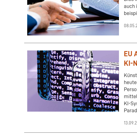
auch 
beisp
08.05.
EU A
KI-
Künst
heute
Perso
mitte
KI-Sy
Parad
13.09.