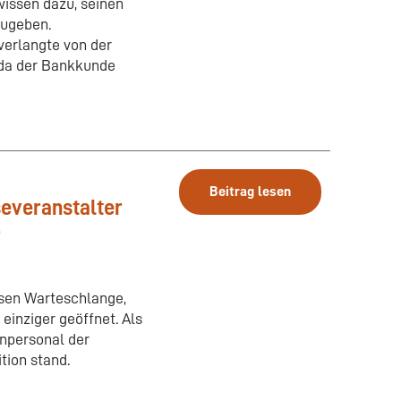
issen dazu, seinen
zugeben.
verlangte von der
, da der Bankkunde
Beitrag lesen
severanstalter
r
osen Warteschlange,
einziger geöffnet. Als
enpersonal der
tion stand.