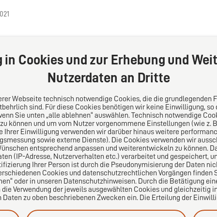
2021
g in Cookies und zur Erhebung und Weit
Nutzerdaten an Dritte
serer Webseite technisch notwendige Cookies, die die grundlegenden 
behrlich sind. Für diese Cookies benötigen wir keine Einwilligung, so
wenn Sie unten „alle ablehnen“ auswählen. Technisch notwendige Coo
 zu können und um vom Nutzer vorgenommene Einstellungen (wie z. B. 
s
Folgen Sie uns auf
le Ihrer Einwilligung verwenden wir darüber hinaus weitere performa
ngsmessung sowie externe Dienste). Die Cookies verwenden wir aussch
Wünschen entsprechend anpassen und weiterentwickeln zu können. Da
lei-Vertrauensnetzwerk.
n (IP-Adresse, Nutzerverhalten etc.) verarbeitet und gespeichert, 
pa für die Welt. Für den
tifizierung Ihrer Person ist durch die Pseudonymisierung der Daten nic
ichen Mittelstand.
erschiedenen Cookies und datenschutzrechtlichen Vorgängen finden Si
en“ oder in unseren Datenschutzhinweisen. Durch die Betätigung ei
n die Verwendung der jeweils ausgewählten Cookies und gleichzeitig in
aten zu oben beschriebenen Zwecken ein. Die Erteilung der Einwilligu