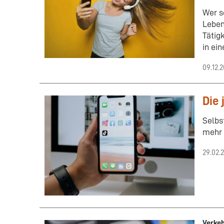
Wer s
Leben
Tätig
in ei
09.12.
Die 
Selbs
mehr 
29.02.
Verke