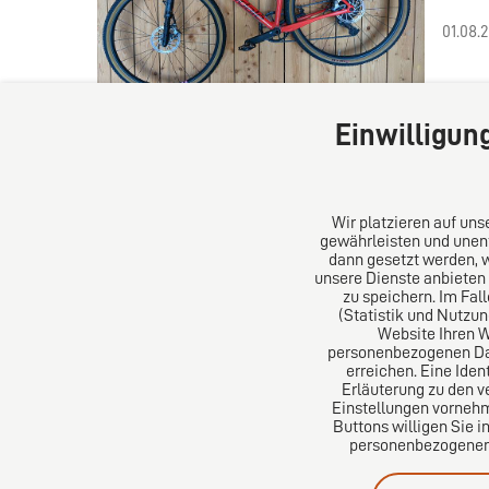
01.08.
Einwilligun
Wir platzieren auf un
gewährleisten und unent
dann gesetzt werden, 
unsere Dienste anbieten
DIRO AG
Über un
zu speichern. Im Fal
(Statistik und Nutzu
Website Ihren 
Große Bleichen 32
Das Kanz
personenbezogenen Date
20354 Hamburg
Aus Euro
erreichen. Eine Iden
Deutschland
erfolgre
Erläuterung zu den v
Einstellungen vornehm
Tel: +49 (0) 40 41352231
Buttons willigen Sie i
Fax: +49 (0) 40 41352294
personenbezogenen D
E-Mail:
diro@diro.eu