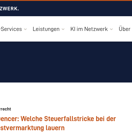
TZWERK.
Services
Leistungen
KI im Netzwerk
Über
rrecht
uencer: Welche Steuerfallstricke bei der
bstvermarktung lauern