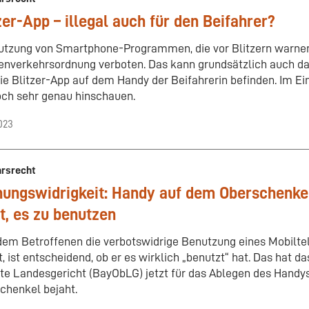
zer-App – illegal auch für den Beifahrer?
utzung von Smartphone-Programmen, die vor Blitzern warnen,
enverkehrsordnung verboten. Das kann grundsätzlich auch da
die Blitzer-App auf dem Handy der Beifahrerin befinden. Im E
ch sehr genau hinschauen.
2023
hrsrecht
ungswidrigkeit: Handy auf dem Oberschenkel
t, es zu benutzen
dem Betroffenen die verbotswidrige Benutzung eines Mobiltel
, ist entscheidend, ob er es wirklich „benutzt“ hat. Das hat d
te Landesgericht (BayObLG) jetzt für das Ablegen des Handy
chenkel bejaht.