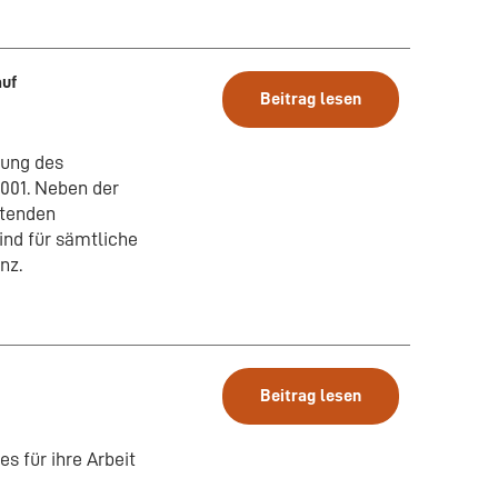
auf
Beitrag lesen
rung des
001. Neben der
utenden
nd für sämtliche
nz.
Beitrag lesen
s für ihre Arbeit