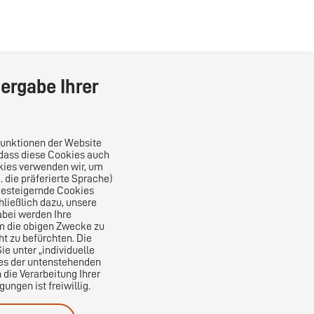
ergabe Ihrer
Funktionen der Website
 dass diese Cookies auch
kies verwenden wir, um
die präferierte Sprache)
Das europäische Kanzlei-Netzwerk
ncesteigernde Cookies
ließlich dazu, unsere
bei werden Ihre
um die obigen Zwecke zu
ht zu befürchten. Die
e unter „individuelle
nes der untenstehenden
 die Verarbeitung Ihrer
ngen ist freiwillig.