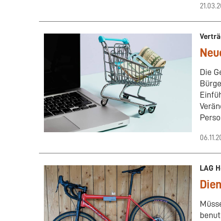
21.03.
Verträ
Neu
Die G
Bürge
Einfü
Verän
Perso
06.11.2
LAG He
Dien
Müsse
benut