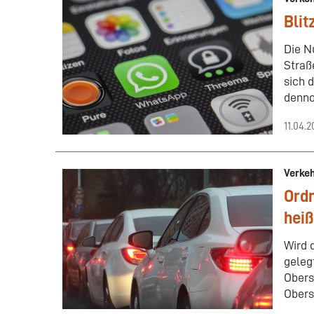
Blit
Die N
Straß
sich 
denno
11.04.
Verke
Ordn
heiß
Wird 
gelegt
Obers
Obers