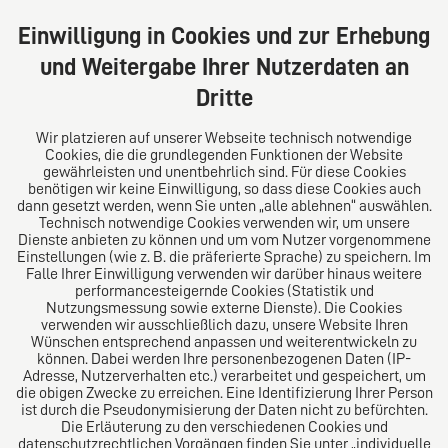
Große Bleichen 32
20354 Hamburg
Einwilligung in Cookies und zur Erhebung
Deutschland
und Weitergabe Ihrer Nutzerdaten an
Tel: +49 (0) 40 41352231
Dritte
Fax: +49 (0) 40 41352294
E-Mail:
diro@diro.eu
Wir platzieren auf unserer Webseite technisch notwendige
Cookies, die die grundlegenden Funktionen der Website
Über uns
gewährleisten und unentbehrlich sind. Für diese Cookies
benötigen wir keine Einwilligung, so dass diese Cookies auch
Das Kanzlei-Vertrauensnetzwerk. Aus Europa für die
dann gesetzt werden, wenn Sie unten „alle ablehnen“ auswählen.
Technisch notwendige Cookies verwenden wir, um unsere
Welt. Für den erfolgreichen Mittelstand.
Dienste anbieten zu können und um vom Nutzer vorgenommene
Einstellungen (wie z. B. die präferierte Sprache) zu speichern. Im
Folgen Sie uns auf
Falle Ihrer Einwilligung verwenden wir darüber hinaus weitere
performancesteigernde Cookies (Statistik und
Nutzungsmessung sowie externe Dienste). Die Cookies
verwenden wir ausschließlich dazu, unsere Website Ihren
Wünschen entsprechend anpassen und weiterentwickeln zu
können. Dabei werden Ihre personenbezogenen Daten (IP-
Adresse, Nutzerverhalten etc.) verarbeitet und gespeichert, um
die obigen Zwecke zu erreichen. Eine Identifizierung Ihrer Person
Das europäische Kanzlei-Netzwerk
ist durch die Pseudonymisierung der Daten nicht zu befürchten.
Die Erläuterung zu den verschiedenen Cookies und
datenschutzrechtlichen Vorgängen finden Sie unter „individuelle