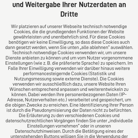
Deutschland
und Weitergabe Ihrer Nutzerdaten an
Tel: +49 (0) 40 41352231
Dritte
Fax: +49 (0) 40 41352294
E-Mail:
diro@diro.eu
Wir platzieren auf unserer Webseite technisch notwendige
Cookies, die die grundlegenden Funktionen der Website
Über uns
gewährleisten und unentbehrlich sind. Für diese Cookies
benötigen wir keine Einwilligung, so dass diese Cookies auch
Das Kanzlei-Vertrauensnetzwerk. Aus Europa für die
dann gesetzt werden, wenn Sie unten „alle ablehnen“ auswählen.
Technisch notwendige Cookies verwenden wir, um unsere
Welt. Für den erfolgreichen Mittelstand.
Dienste anbieten zu können und um vom Nutzer vorgenommene
Einstellungen (wie z. B. die präferierte Sprache) zu speichern. Im
Folgen Sie uns auf
Falle Ihrer Einwilligung verwenden wir darüber hinaus weitere
performancesteigernde Cookies (Statistik und
Nutzungsmessung sowie externe Dienste). Die Cookies
verwenden wir ausschließlich dazu, unsere Website Ihren
Wünschen entsprechend anpassen und weiterentwickeln zu
können. Dabei werden Ihre personenbezogenen Daten (IP-
Adresse, Nutzerverhalten etc.) verarbeitet und gespeichert, um
die obigen Zwecke zu erreichen. Eine Identifizierung Ihrer Person
Das europäische Kanzlei-Netzwerk
ist durch die Pseudonymisierung der Daten nicht zu befürchten.
Die Erläuterung zu den verschiedenen Cookies und
datenschutzrechtlichen Vorgängen finden Sie unter „individuelle
Einstellungen vornehmen“ oder in unseren
Datenschutzhinweisen. Durch die Betätigung eines der
untenstehenden Buttons willigen Sie in die Verwendung der