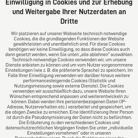
20354 Hamburg
Einwilligung in Cookies und zur Erhebung
Deutschland
und Weitergabe Ihrer Nutzerdaten an
Tel: +49 (0) 40 41352231
Dritte
Fax: +49 (0) 40 41352294
E-Mail:
diro@diro.eu
Wir platzieren auf unserer Webseite technisch notwendige
Cookies, die die grundlegenden Funktionen der Website
Über uns
gewährleisten und unentbehrlich sind. Für diese Cookies
benötigen wir keine Einwilligung, so dass diese Cookies auch
Das Kanzlei-Vertrauensnetzwerk. Aus Europa für die
dann gesetzt werden, wenn Sie unten „alle ablehnen“ auswählen.
Technisch notwendige Cookies verwenden wir, um unsere
Welt. Für den erfolgreichen Mittelstand.
Dienste anbieten zu können und um vom Nutzer vorgenommene
Einstellungen (wie z. B. die präferierte Sprache) zu speichern. Im
Folgen Sie uns auf
Falle Ihrer Einwilligung verwenden wir darüber hinaus weitere
performancesteigernde Cookies (Statistik und
Nutzungsmessung sowie externe Dienste). Die Cookies
verwenden wir ausschließlich dazu, unsere Website Ihren
Wünschen entsprechend anpassen und weiterentwickeln zu
können. Dabei werden Ihre personenbezogenen Daten (IP-
Adresse, Nutzerverhalten etc.) verarbeitet und gespeichert, um
die obigen Zwecke zu erreichen. Eine Identifizierung Ihrer Person
Das europäische Kanzlei-Netzwerk
ist durch die Pseudonymisierung der Daten nicht zu befürchten.
Die Erläuterung zu den verschiedenen Cookies und
datenschutzrechtlichen Vorgängen finden Sie unter „individuelle
Einstellungen vornehmen“ oder in unseren