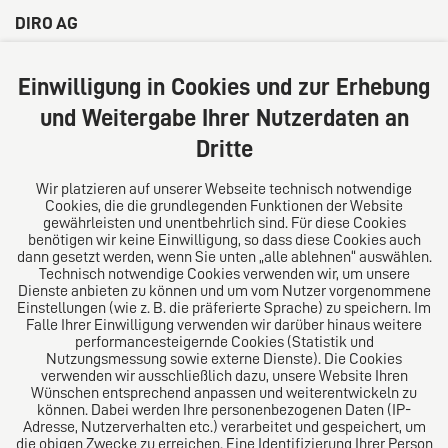
DIRO AG
Große Bleichen 32
20354 Hamburg
Einwilligung in Cookies und zur Erhebung
Deutschland
und Weitergabe Ihrer Nutzerdaten an
Tel: +49 (0) 40 41352231
Dritte
Fax: +49 (0) 40 41352294
E-Mail:
diro@diro.eu
Wir platzieren auf unserer Webseite technisch notwendige
Cookies, die die grundlegenden Funktionen der Website
Über uns
gewährleisten und unentbehrlich sind. Für diese Cookies
benötigen wir keine Einwilligung, so dass diese Cookies auch
Das Kanzlei-Vertrauensnetzwerk. Aus Europa für die
dann gesetzt werden, wenn Sie unten „alle ablehnen“ auswählen.
Technisch notwendige Cookies verwenden wir, um unsere
Welt. Für den erfolgreichen Mittelstand.
Dienste anbieten zu können und um vom Nutzer vorgenommene
Einstellungen (wie z. B. die präferierte Sprache) zu speichern. Im
Folgen Sie uns auf
Falle Ihrer Einwilligung verwenden wir darüber hinaus weitere
performancesteigernde Cookies (Statistik und
Nutzungsmessung sowie externe Dienste). Die Cookies
verwenden wir ausschließlich dazu, unsere Website Ihren
Wünschen entsprechend anpassen und weiterentwickeln zu
können. Dabei werden Ihre personenbezogenen Daten (IP-
Adresse, Nutzerverhalten etc.) verarbeitet und gespeichert, um
die obigen Zwecke zu erreichen. Eine Identifizierung Ihrer Person