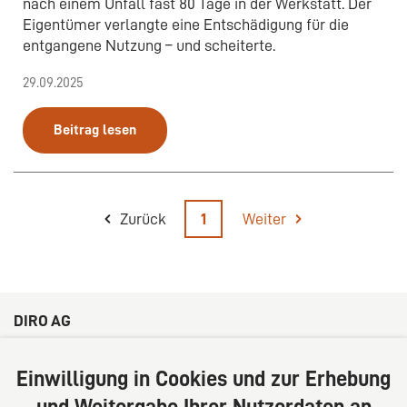
nach einem Unfall fast 80 Tage in der Werkstatt. Der
Eigentümer verlangte eine Entschädigung für die
entgangene Nutzung – und scheiterte.
29.09.2025
Beitrag lesen
Zurück
1
Weiter
DIRO AG
Große Bleichen 32
20354 Hamburg
Einwilligung in Cookies und zur Erhebung
Deutschland