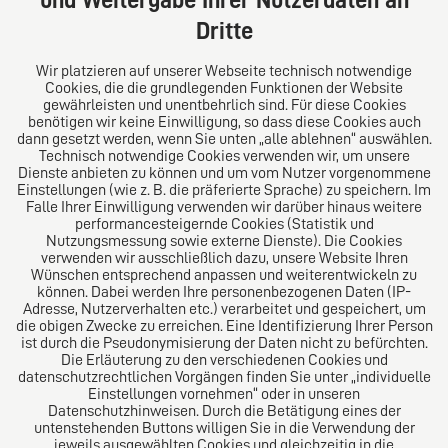
und Weitergabe Ihrer Nutzerdaten an
Tel: +49 (0) 40 41352231
Dritte
Fax: +49 (0) 40 41352294
E-Mail:
diro@diro.eu
Wir platzieren auf unserer Webseite technisch notwendige
Cookies, die die grundlegenden Funktionen der Website
Über uns
gewährleisten und unentbehrlich sind. Für diese Cookies
benötigen wir keine Einwilligung, so dass diese Cookies auch
Das Kanzlei-Vertrauensnetzwerk. Aus Europa für die
dann gesetzt werden, wenn Sie unten „alle ablehnen“ auswählen.
Technisch notwendige Cookies verwenden wir, um unsere
Welt. Für den erfolgreichen Mittelstand.
Dienste anbieten zu können und um vom Nutzer vorgenommene
Einstellungen (wie z. B. die präferierte Sprache) zu speichern. Im
Folgen Sie uns auf
Falle Ihrer Einwilligung verwenden wir darüber hinaus weitere
performancesteigernde Cookies (Statistik und
Nutzungsmessung sowie externe Dienste). Die Cookies
verwenden wir ausschließlich dazu, unsere Website Ihren
Wünschen entsprechend anpassen und weiterentwickeln zu
können. Dabei werden Ihre personenbezogenen Daten (IP-
Adresse, Nutzerverhalten etc.) verarbeitet und gespeichert, um
die obigen Zwecke zu erreichen. Eine Identifizierung Ihrer Person
Das europäische Kanzlei-Netzwerk
ist durch die Pseudonymisierung der Daten nicht zu befürchten.
Die Erläuterung zu den verschiedenen Cookies und
datenschutzrechtlichen Vorgängen finden Sie unter „individuelle
Einstellungen vornehmen“ oder in unseren
Datenschutzhinweisen. Durch die Betätigung eines der
untenstehenden Buttons willigen Sie in die Verwendung der
jeweils ausgewählten Cookies und gleichzeitig in die